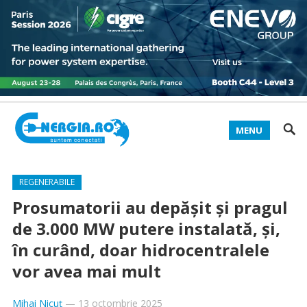
MENU
REGENERABILE
Prosumatorii au depășit și pragul
de 3.000 MW putere instalată, și,
în curând, doar hidrocentralele
vor avea mai mult
Mihai Nicuț
—
13 octombrie 2025