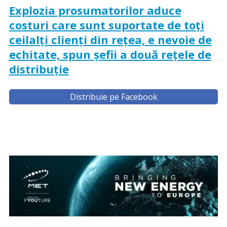
Explozia prosumatorilor aduce
costuri care sunt suportate de toți
ceilalți clienți din rețea, e nevoie de
echitate, spun șefii a două rețele de
distribuție
Distribuie pe Facebook