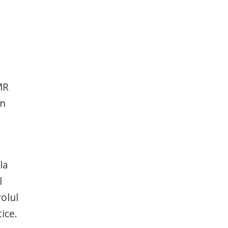
MR
in
la
l
rolul
ice.