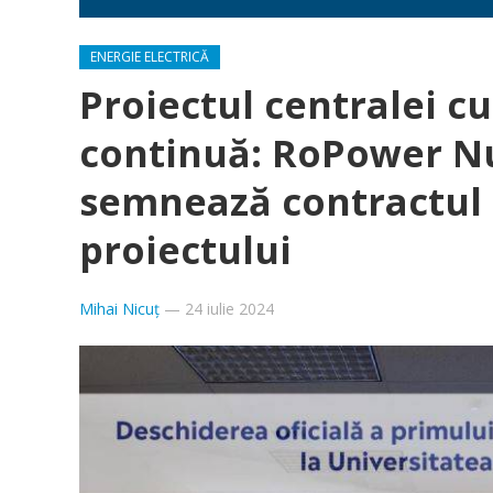
ENERGIE ELECTRICĂ
Proiectul centralei cu
continuă: RoPower Nu
semnează contractul 
proiectului
Mihai Nicuț
—
24 iulie 2024