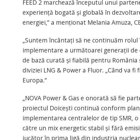
FEED 2 marchează începutul unui partene
experiență bogată și globală în dezvoltar
energiei,” a menționat Melania Amuza, C
„Suntem încântați să ne continuăm rolul î
implementare a următoarei generații de 
de bază curată și fiabilă pentru România 
diviziei LNG & Power a Fluor. „Când va fi f
Europa.”
„NOVA Power & Gas e onorată să fie parten
proiectul Doicești continuă conform planif
implementarea centralelor de tip SMR, o t
către un mix energetic stabil și fără emisi
jucător în prima ligă din industria nuclea