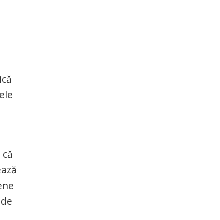
ică
ele
 că
ează
pene
 de