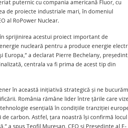
riat puternic cu compania americană Fluor, cu
ea de proiecte industriale mari, în domeniul
EO al RoPower Nuclear.
n sprijinirea acestui proiect important de
energie nucleară pentru a produce energie electr
și Europa,” a declarat Pierre Bechelany, președint
inalizată, centrala va fi prima de acest tip din
er în această inițiativă strategică și ne bucurăm
icării. România rămâne lider între țările care viz
ehnologie esențială în condițiile tranziției euro
i de carbon. Astfel, țara noastră îşi confirmă locul
ră,” a spus Teofil Mureșan, CEO și Președinte al E-