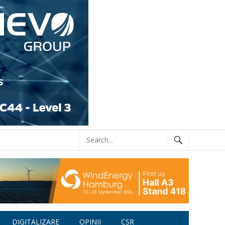
DIGITALIZARE
OPINII
CSR