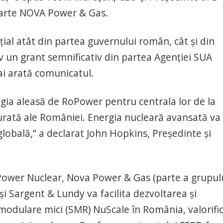
 parte NOVA Power & Gas.
nțial atât din partea guvernului român, cât și din
iv un grant semnificativ din partea Agenției SUA
i arată comunicatul.
ia aleasă de RoPower pentru centrala lor de la
 curată ale României. Energia nucleară avansată va
 globală,” a declarat John Hopkins, Președinte și
Power Nuclear, Nova Power & Gas (parte a grupulu
i Sargent & Lundy va facilita dezvoltarea și
modulare mici (SMR) NuScale în România, valorifi