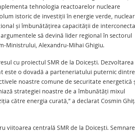
 implementa tehnologia reactoarelor nucleare
um istoric de investiții în energie verde, nuclear
onal și îmbunătățirea capacității de interconect
 argumentele să devină lider regional în sectorul
im-Ministrului, Alexandru-Mihai Ghigiu.
sul cu proiectul SMR de la Doicești. Dezvoltarea
t este o dovadă a parteneriatului puternic dintre
ctivele noastre comune de securitate energetică ș
iniază strategiei noastre de a îmbunătăți mixul
ziția către energia curată,” a declarat Cosmin Ghiț
ru viitoarea centrală SMR de la Doicești. Semnar