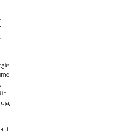
u
r
e
rgie
sume
,
din
uja,
a fi