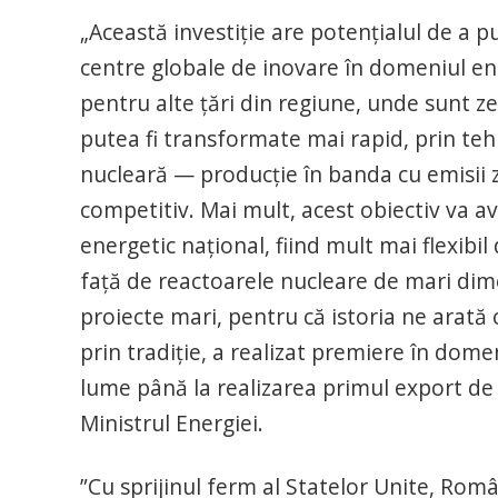
„Această investiție are potențialul de a 
centre globale de inovare în domeniul e
pentru alte țări din regiune, unde sunt z
putea fi transformate mai rapid, prin teh
nucleară — producție în banda cu emisii z
competitiv. Mai mult, acest obiectiv va ave
energetic național, fiind mult mai flexibil
față de reactoarele nucleare de mari dime
proiecte mari, pentru că istoria ne arată
prin tradiție, a realizat premiere în domen
lume până la realizarea primul export de
Ministrul Energiei.
”Cu sprijinul ferm al Statelor Unite, Româ