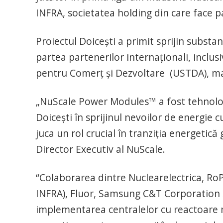
INFRA, societatea holding din care face
Proiectul Doicești a primit sprijin substa
partea partenerilor internaționali, inclus
pentru Comerț și Dezvoltare (USTDA), ma
„NuScale Power Modules™ a fost tehnolog
Doicești în sprijinul nevoilor de energie
juca un rol crucial în tranziția energetică
Director Executiv al NuScale.
“Colaborarea dintre Nuclearelectrica, Ro
INFRA), Fluor, Samsung C&T Corporation ș
implementarea centralelor cu reactoare 