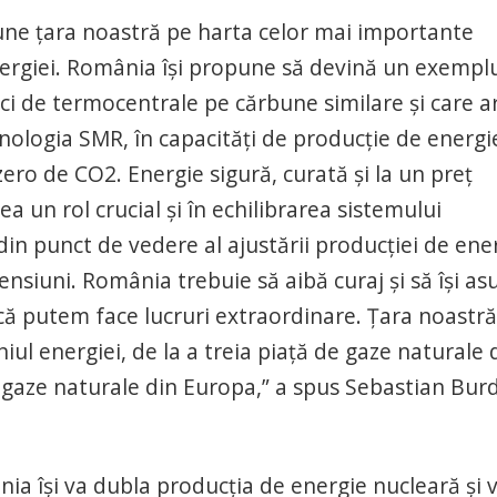
pune țara noastră pe harta celor mai importante
nergiei. România își propune să devină un exempl
eci de termocentrale pe cărbune similare și care a
nologia SMR, în capacități de producție de energi
ero de CO2. Energie sigură, curată și la un preț
a un rol crucial și în echilibrarea sistemului
 din punct de vedere al ajustării producției de ene
nsiuni. România trebuie să aibă curaj și să își a
 că putem face lucruri extraordinare. Țara noastră
iul energiei, de la a treia piață de gaze naturale 
 gaze naturale din Europa,” a spus Sebastian Burd
nia își va dubla producția de energie nucleară și v