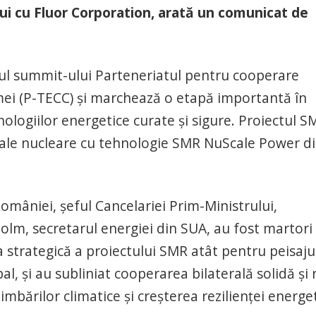
ui cu Fluor Corporation, arată un comunicat de
ul summit-ului Parteneriatul pentru cooperare
imei (P-TECC) și marchează o etapă importantă în
logiilor energetice curate și sigure. Proiectul S
rale nucleare cu tehnologie SMR NuScale Power d
omâniei, șeful Cancelariei Prim-Ministrului,
olm, secretarul energiei din SUA, au fost martori 
 strategică a proiectului SMR atât pentru peisaju
l, și au subliniat cooperarea bilaterală solidă și 
imbărilor climatice și creșterea rezilienței energet