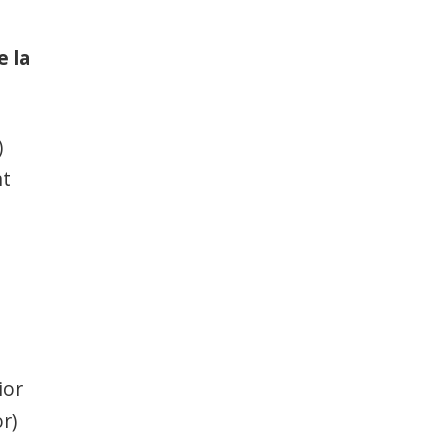
e la
)
nt
ior
r)