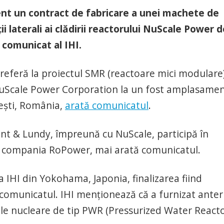
ent un contract de fabricare a unei machete de
 laterali ai clădirii reactorului NuScale Power d
comunicat al IHI.
eferă la proiectul SMR (reactoare mici modulare
NuScale Power Corporation la un fost amplasame
cești, România,
arată comunicatul
.
nt & Lundy, împreună cu NuScale, participă în
ru compania RoPower, mai arată comunicatul.
na IHI din Yokohama, Japonia, finalizarea fiind
 comunicatul. IHI menționează că a furnizat anter
le nucleare de tip PWR (Pressurized Water Reacto