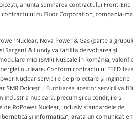
oicești, anunță semnarea contractului Front-End
a contractului cu Fluor Corporation, compania-
Power Nuclear, Nova Power & Gas (parte a grupulu
i Sargent & Lundy va facilita dezvoltarea și
modulare mici (SMR) NuScale în România, valorifi
nergiei nucleare. Conform contractului FEED faza
wer Nuclear serviciile de proiectare și inginerie
 SMR Doicești. Furnizarea acestor servicii va fi î
 industria nucleară, precum și cu condițiile și
lite de RoPower Nuclear, inclusiv standardele de
 cibernetică și informatică”, arăta un comunicat e