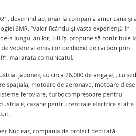
2021, devenind acționar la compania americană și 
ogiei SMR. “Valorificându-și vasta experiență în
e-a lungul anilor, IHI își propune să contribuie l
 de vedere al emisiilor de dioxid de carbon prin
MR”, mai arată comunicatul.
trial japonez, cu circa 26.000 de angajați, cu sed
are spațială, motoare de aeronave, motoare diese
 sisteme feroviare, turbocompresoare pentru
dustriale, cazane pentru centrale electrice și alte
uri.
wer Nuclear, compania de proiect dedicată