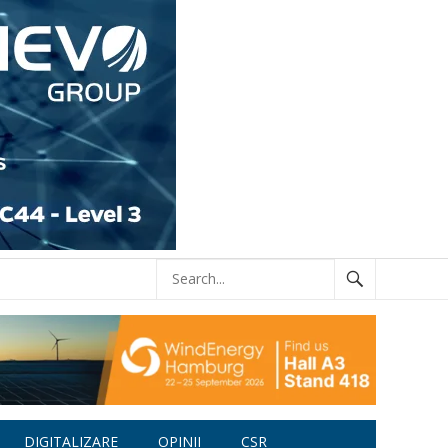
DIGITALIZARE
OPINII
CSR