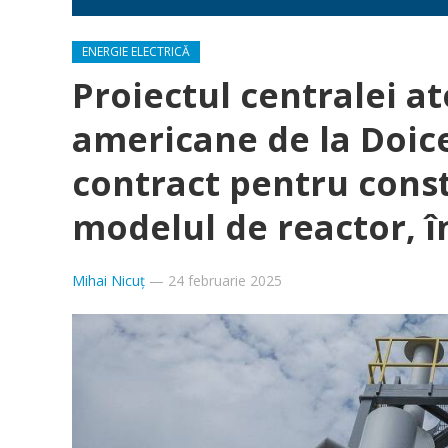
ENERGIE ELECTRICĂ
Proiectul centralei a
americane de la Doice
contract pentru const
modelul de reactor, î
Mihai Nicuț
—
24 februarie 2025