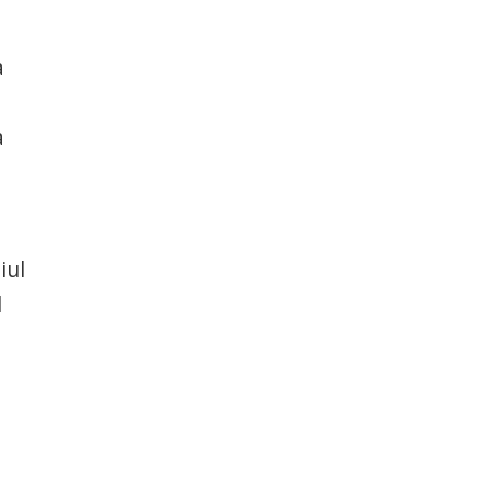
a
a
iul
l