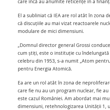
care încă au anumite reticenţe în a finanţ
El a subliniat că IEA are rol atât în zona 
că discuţiile au mai vizat reactoarele nuc
modulare de mici dimensiuni.
„Domnul director general Grossi conduce
cum ştiţi, este o instituţie cu îndelungată 
celebru din 1953, s-a numit „Atom pentru 
pentru Energia Atomică.
Ea are un rol atât în zona de neproliferar
care fie nu au un program nuclear, fie au
este cazul României. Am abordat mai mult
dimensiuni, retehnologizarea Unităţii 1, 