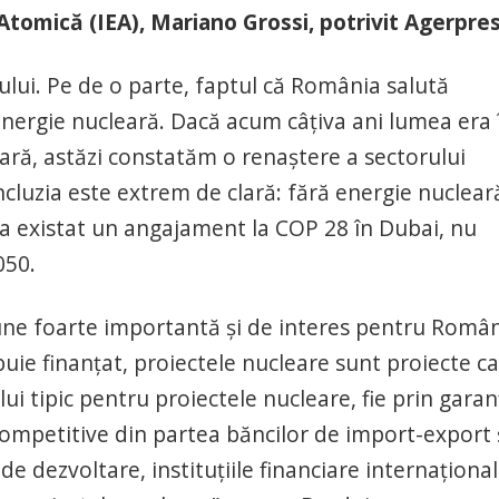
Atomică (IEA), Mariano Grossi, potrivit Agerpres
ului. Pe de o parte, faptul că România salută
nergie nucleară. Dacă acum câţiva ani lumea era 
eară, astăzi constatăm o renaştere a sectorului
ncluzia este extrem de clară: fără energie nuclear
 a existat un angajament la COP 28 în Dubai, nu
050.
une foarte importantă şi de interes pentru Româ
buie finanţat, proiectele nucleare sunt proiecte ca
ui tipic pentru proiectele nucleare, fie prin garanţ
competitive din partea băncilor de import-export 
 de dezvoltare, instituţiile financiare internaţiona