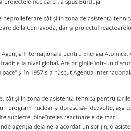
a proiectele nucleare”, a spus Burduja.
de neprolieferare cât şi în zona de asistenţă tehnic
leare de la Cernavodă, dar şi proiectul reactoarel
 Agenţia Internaţională pentru Energia Atomică. 
tradiţie la nivel global. Are originile într-un discur
pace” şi în 1957 s-a născut Agenţia Internaţional
e, cât şi în zona de asistenţă tehnică pentru ţările
 un program nuclear şi doresc să-l dezvolte, aşa 
e subiecte, bineînţeles reactoarele de mari
unde agenţia deja ne-a acordat un sprijin, o asist