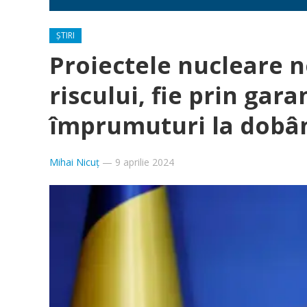
ȘTIRI
Proiectele nucleare 
riscului, fie prin garan
împrumuturi la dobân
Mihai Nicuț
—
9 aprilie 2024