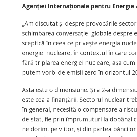
Agenţiei Internaţionale pentru Energie 
„Am discutat şi despre provocările sector
schimbarea conversaţiei globale despre e
sceptică în ceea ce priveşte energia nucl
energiei nucleare, în contextul în care co
fără triplarea energiei nucleare, aşa cum
putem vorbi de emisii zero în orizontul 2
Asta este o dimensiune. Şi a 2-a dimensi
este cea a finanţării. Sectorul nuclear tre
în general, necesită o compensare a riscul
de stat, fie prin împrumuturi la dobânzi 
ne dorim, pe viitor, şi din partea băncilor