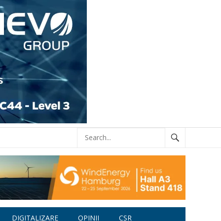
DIGITALIZARE
OPINII
CSR