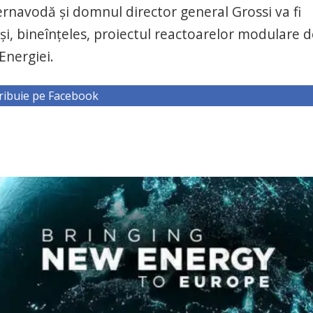
 Cernavodă şi domnul director general Grossi va fi
 şi, bineînţeles, proiectul reactoarelor modulare 
Energiei.
ribuie pe Facebook