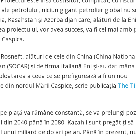
roiectul este însă costisitor, complicat, cu riscur
 ale petrolului, niciun gigant petrolier global nu s
ia, Kasahstan şi Azerbaidjan care, alături de la Eni
a proiectului, vor avea succes, va fi cel mai ambiţ
n Caspica.
Rosneft, alături de cele din China (China Nationa
 (SOCAR) şi de firma italiană Eni și-au dat mâna
ploatarea a ceea ce se prefigurează a fi un nou
ce din nordul Mării Caspice, scrie publicaţia
The T
 pe piață va rămâne constantă, se va prelungi poz
l din 2040 până în 2080. Kazahii sunt pregătiți să
l unui miliard de dolari pe an. Până în prezent, n