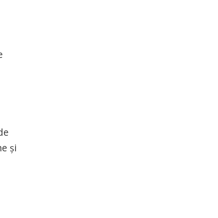
e
de
e și