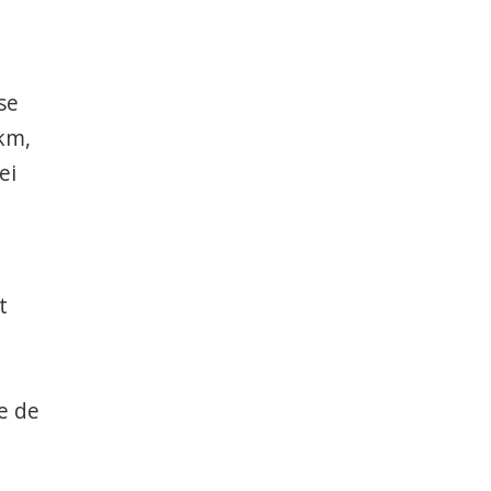
se
 km,
ei
l
t
e de