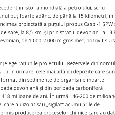
ecedent în istoria mondială a petrolului, scriu
 unui puț foarte adânc, de până la 15 kilometri, în
âncimea proiectată a puțului propus Caspi-1 SPW 
 de sare, la 8,5 km, și prin stratul devonian, la 13
evonian, de 1.000-2.000 m grosime”, potrivit surs
nțelege rațiunile proiectului. Rezervele din nordu
și, prin urmare, cele mai adânci depozite care sun
s-au format din sedimente de organisme moarte
ioada devoniană și din perioada carboniferă
a 418 milioane de ani. În urmă 146-200 de milioan
, care au izolat sau „sigilat” acumulările de
permis producerea proceselor chimice care au dat