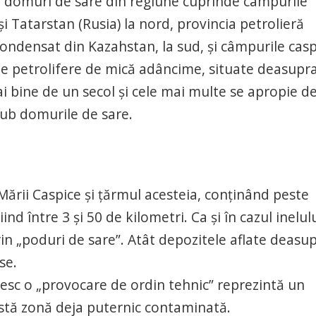
e domuri de sare din regiune cuprinde câmpurile
i Tatarstan (Rusia) la nord, provincia petrolieră
 condensat din Kazahstan, la sud, și câmpurile cas
e petrolifere de mică adâncime, situate deasupr
i bine de un secol și cele mai multe se apropie d
sub domurile de sare.
l Mării Caspice și țărmul acesteia, conținând peste
d între 3 și 50 de kilometri. Ca și în cazul inelul
in „poduri de sare”. Atât depozitele aflate deasu
se.
umesc o „provocare de ordin tehnic” reprezintă un
astă zonă deja puternic contaminată.