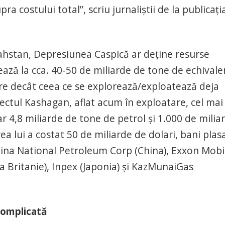
a costului total”, scriu jurnaliştii de la publicaţi
azahstan, Depresiunea Caspică ar deține resurse
ează la cca. 40-50 de miliarde de tone de echivale
re decât ceea ce se explorează/exploatează deja
ectul Kashagan, aflat acum în exploatare, cel mai
 4,8 miliarde de tone de petrol şi 1.000 de milia
a lui a costat 50 de miliarde de dolari, bani plasa
hina National Petroleum Corp (China), Exxon Mobi
rea Britanie), Inpex (Japonia) şi KazMunaiGas
complicată