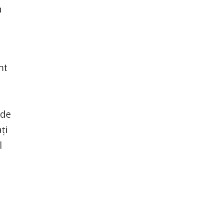
a
nt
rde
ţi
l