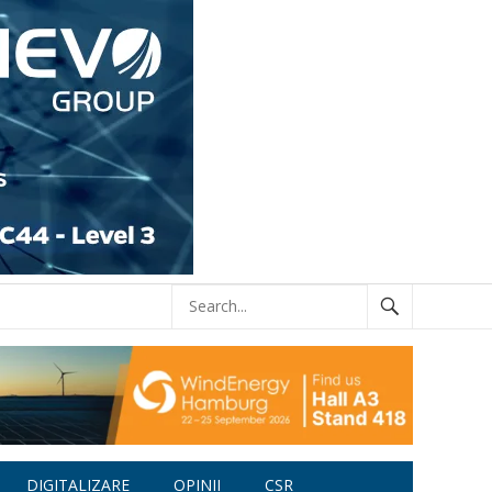
DIGITALIZARE
OPINII
CSR