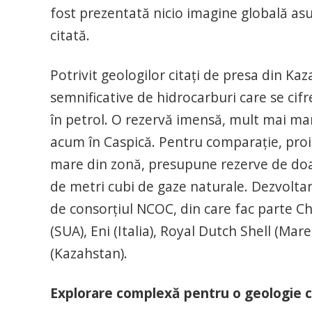
fost prezentată nicio imagine globală asupr
citată.
Potrivit geologilor citaţi de presa din K
semnificative de hidrocarburi care se cifr
în petrol. O rezervă imensă, mult mai ma
acum în Caspică. Pentru comparaţie, proi
mare din zonă, presupune rezerve de doar
de metri cubi de gaze naturale. Dezvoltare
de consorţiul NCOC, din care fac parte C
(SUA), Eni (Italia), Royal Dutch Shell (Ma
(Kazahstan).
Explorare complexă pentru o geologie 