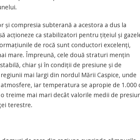
unelui.
lor și compresia subterană a acestora a dus la
acționeze ca stabilizatori pentru țițeiul și gazel
formațiunile de rocă sunt conductori excelenți,
 mai mare. Împreună, cele două straturi mențin
tabilă, chiar și în condiții de presiune și de
egiunii mai largi din nordul Mării Caspice, unde
 atmosfere, iar temperatura se apropie de 1.000 
a o treime mai mari decât valorile medii de presiun
ei terestre.