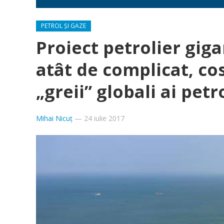
PETROL ȘI GAZE
Proiect petrolier giga
atât de complicat, cost
„greii” globali ai pet
Mihai Nicuț
—
24 iulie 2017