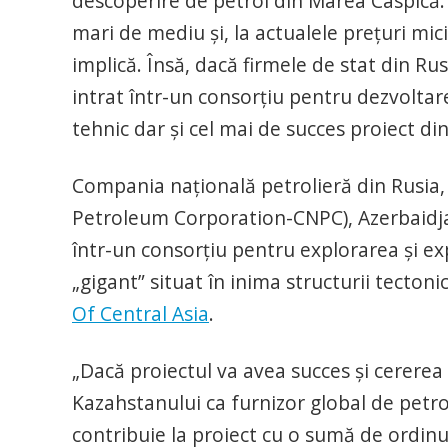
descoperire de petrol din Marea Caspică. P
mari de mediu şi, la actualele preţuri mici
implică. Însă, dacă firmele de stat din Rus
intrat într-un consorţiu pentru dezvoltare
tehnic dar şi cel mai de succes proiect di
Compania naţională petrolieră din Rusia, 
Petroleum Corporation-CNPC), Azerbaidjan
într-un consorțiu pentru explorarea și ex
„gigant” situat în inima structurii tectoni
Of Central Asia
.
„Dacă proiectul va avea succes și cererea
Kazahstanului ca furnizor global de petro
contribuie la proiect cu o sumă de ordinu