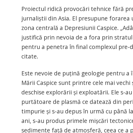
Proiectul ridică provocări tehnice fără pr
jurnaliştii din Asia. El presupune forarea
zona centrală a Depresiunii Caspice. „Ad
justifică prin nevoia de a fora prin stratul
pentru a penetra în final complexul pre-d
citate.
Este nevoie de puțină geologie pentru a î
Mării Caspice sunt printre cele mai vechi 
deschise explorării și exploatării. Ele 
purtătoare de plasmă ce datează din per
timpurie și s-au depus în urmă cu până l
ani, s-au produs primele mișcări tectonice
sedimente față de atmosferă, ceea ce a 