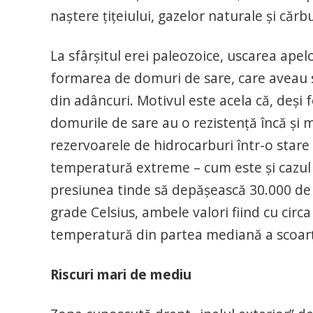
naștere țițeiului, gazelor naturale și cărb
La sfârșitul erei paleozoice, uscarea ape
formarea de domuri de sare, care aveau să 
din adâncuri. Motivul este acela că, deși 
domurile de sare au o rezistență încă și
rezervoarele de hidrocarburi într-o stare s
temperatură extreme – cum este și cazul r
presiunea tinde să depășească 30.000 de
grade Celsius, ambele valori fiind cu circ
temperatură din partea mediană a scoarț
Riscuri mari de mediu