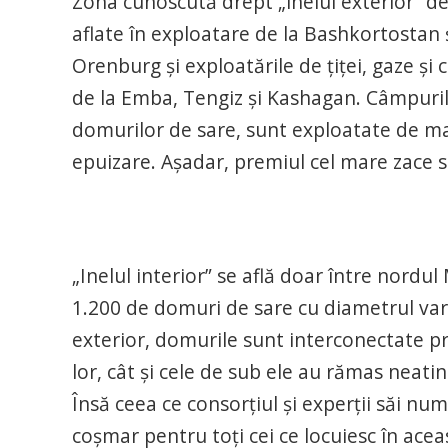
Zona cunoscută drept „inelul exterior” d
aflate în exploatare de la Bashkortostan ș
Orenburg și exploatările de țiței, gaze și
de la Emba, Tengiz și Kashagan. Câmpuril
domurilor de sare, sunt exploatate de ma
epuizare. Aşadar, premiul cel mare zace 
„Inelul interior” se află doar între nordu
1.200 de domuri de sare cu diametrul variin
exterior, domurile sunt interconectate pr
lor, cât și cele de sub ele au rămas neatin
Însă ceea ce consorțiul și experții săi n
coșmar pentru toți cei ce locuiesc în ace