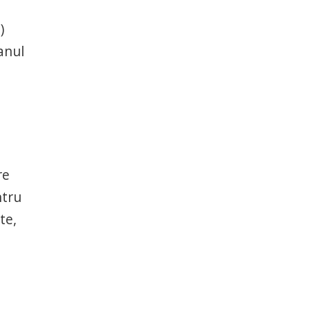
)
anul
re
ntru
te,