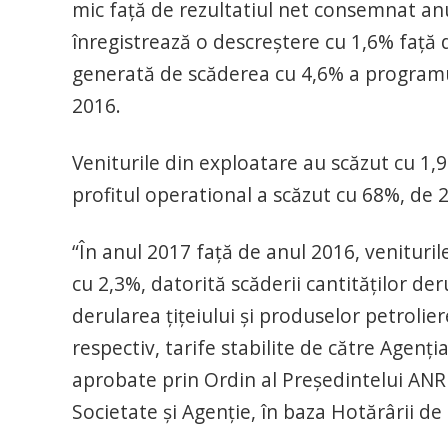
mic faţă de rezultatiul net consemnat anu
înregistrează o descreștere cu 1,6% față d
generată de scăderea cu 4,6% a programului
2016.
Veniturile din exploatare au scăzut cu 1,9
profitul operational a scăzut cu 68%, de 20
“În anul 2017 față de anul 2016, veniturile
cu 2,3%, datorită scăderii cantităților de
derularea țițeiului și produselor petrolie
respectiv, tarife stabilite de către Agenț
aprobate prin Ordin al Președintelui ANR
Societate și Agenție, în baza Hotărârii de