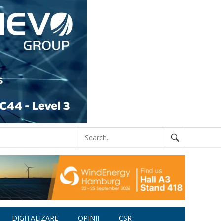
DIGITALIZARE
OPINII
CSR