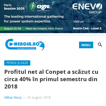
MENU
PETROL ȘI GAZE
Profitul net al Conpet a scăzut cu
circa 40% în primul semestru din
2018
Mihai Nicuț
—
10 august 2018