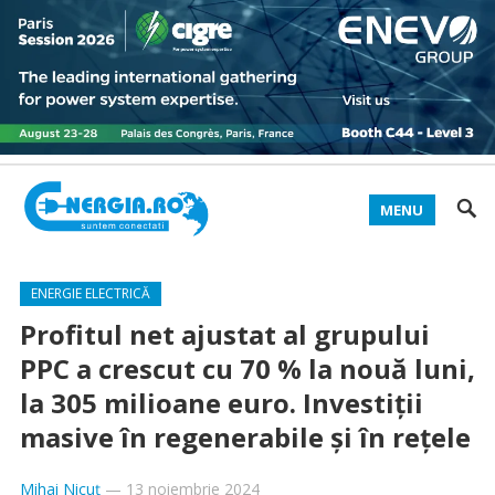
MENU
ENERGIE ELECTRICĂ
Profitul net ajustat al grupului
PPC a crescut cu 70 % la nouă luni,
la 305 milioane euro. Investiții
masive în regenerabile și în rețele
Mihai Nicuț
—
13 noiembrie 2024