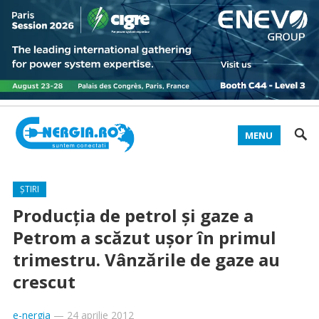
MENU
ȘTIRI
Producţia de petrol şi gaze a
Petrom a scăzut uşor în primul
trimestru. Vânzările de gaze au
crescut
e-nergia
—
24 aprilie 2012