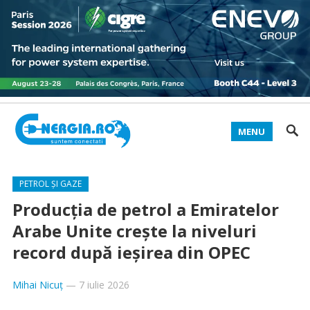
MENU
PETROL ȘI GAZE
Producția de petrol a Emiratelor
Arabe Unite crește la niveluri
record după ieșirea din OPEC
Mihai Nicuț
—
7 iulie 2026