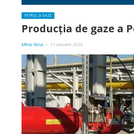
PETROL ȘI GAZE
Producția de gaze a 
Mihai Nicuț
—
11 ianuarie 2024