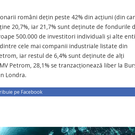
narii români deţin peste 42% din acţiuni (din ca
eţine 20,7%, iar 21,7% sunt deţinute de fondurile 
ape 500.000 de investitori individuali şi alte enti
intre cele mai companii industriale listate din
etrom, iar restul de 6,4% sunt deţinute de alţi
r OMV Petrom, 28,1% se tranzacţionează liber la Bur
din Londra.
ribuie pe Facebook