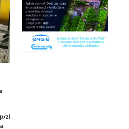
e
p/zi
ia