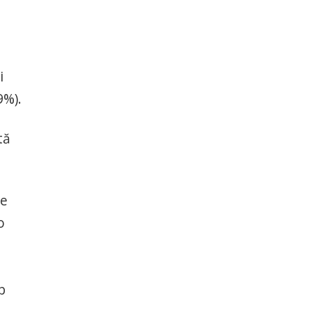
i
9%).
tă
ie
o
e
b