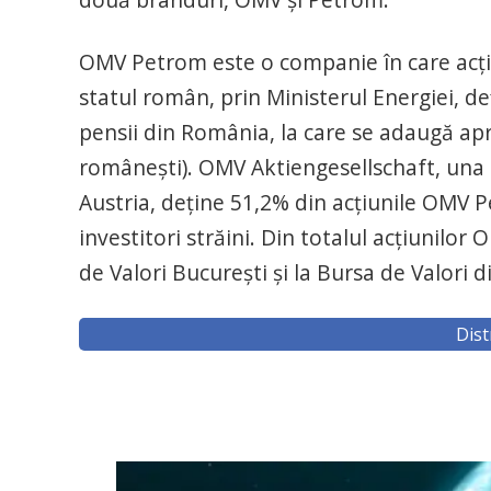
OMV Petrom este o companie în care acţio
statul român, prin Ministerul Energiei, d
pensii din România, la care se adaugă apro
româneşti). OMV Aktiengesellschaft, una d
Austria, deţine 51,2% din acţiunile OMV P
investitori străini. Din totalul acţiunilo
de Valori Bucureşti şi la Bursa de Valori 
Dist