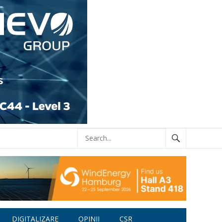
DIGITALIZARE
OPINII
CSR