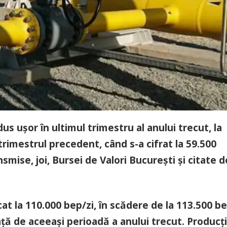
 uşor în ultimul trimestru al anului trecut, la
trimestrul precedent, când s-a cifrat la 59.500
mise, joi, Bursei de Valori Bucureşti și citate d
cat la 110.000 bep/zi, în scădere de la 113.500 be
faţă de aceeaşi perioadă a anului trecut. Producţ