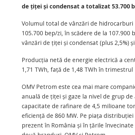
de ţiţei şi condensat a totalizat 53.700 
Volumul total de vânzări de hidrocarburi a
105.700 bep/zi, în scădere de la 107.900 b
vânzări de ţiţei şi condensat (plus 2,5%) 
Producţia netă de energie electrică a cent
1,71 TWh, faţă de 1,48 TWh în trimestrul I
OMV Petrom este cea mai mare companie 
anuală de ţiţei şi gaze la nivel de grup d
capacitate de rafinare de 4,5 milioane ton
eficienţă de 860 MW. Pe piaţa distribuţie
prezent în România şi în ţările învecinate
două branduri, OMV şi Petrom.