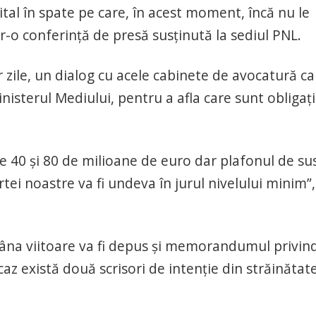
pital în spate pe care, în acest moment, încă nu le
tr-o conferinţă de presă susţinută la sediul PNL.
r zile, un dialog cu acele cabinete de avocatură ca
inisterul Mediului, pentru a afla care sunt obligaţi
e 40 şi 80 de milioane de euro dar plafonul de su
ertei noastre va fi undeva în jurul nivelului minim”,
mâna viitoare va fi depus şi memorandumul privin
az există două scrisori de intenţie din străinătate