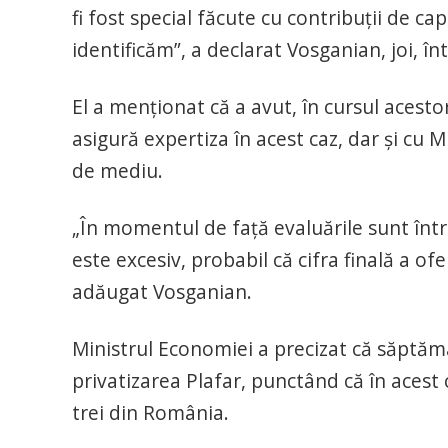
fi fost special făcute cu contribuţii de ca
identificăm”, a declarat Vosganian, joi, în
El a menţionat că a avut, în cursul acesto
asigură expertiza în acest caz, dar şi cu M
de mediu.
„În momentul de faţă evaluările sunt într
este excesiv, probabil că cifra finală a of
adăugat Vosganian.
Ministrul Economiei a precizat că săptă
privatizarea Plafar, punctând că în acest c
trei din România.