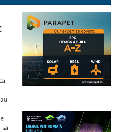
t
că
-au
le
a să