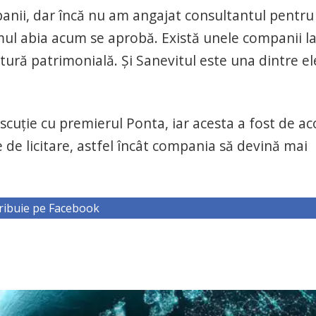
anii, dar încă nu am angajat consultantul pentru
ul abia acum se aprobă. Există unele companii l
atură patrimonială. Şi Sanevitul este una dintre ele
cuţie cu premierul Ponta, iar acesta a fost de ac
e de licitare, astfel încât compania să devină mai
ribuie pe Facebook