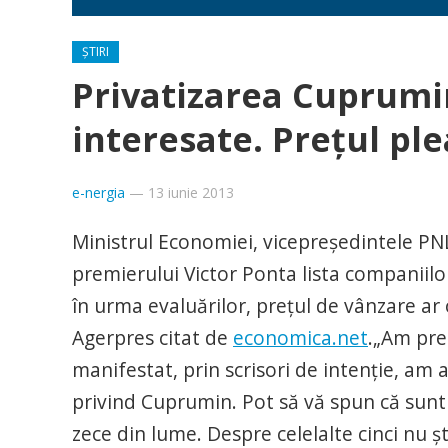
ȘTIRI
Privatizarea Cuprumi
interesate. Preţul ple
e-nergia
—
13 iunie 2013
Ministrul Economiei, vicepreşedintele PNL
premierului Victor Ponta lista companiil
în urma evaluărilor, preţul de vânzare ar o
Agerpres citat de
economica.net
.
„Am prez
manifestat, prin scrisori de intenţie, am a
privind Cuprumin. Pot să vă spun că sunt 
zece din lume. Despre celelalte cinci nu ş