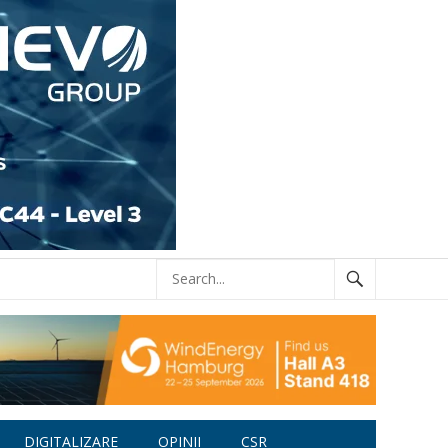
DIGITALIZARE
OPINII
CSR