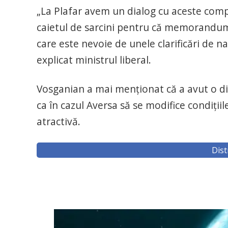
„La Plafar avem un dialog cu aceste comp
caietul de sarcini pentru că memorandum
care este nevoie de unele clarificări de n
explicat ministrul liberal.
Vosganian a mai menţionat că a avut o dis
ca în cazul Aversa să se modifice condiţiil
atractivă.
Dist