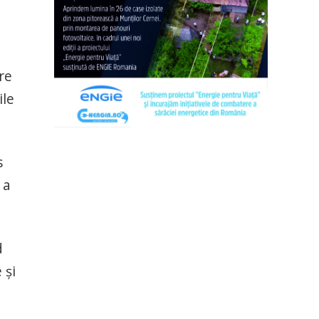
re
ile
s
 a
d
 şi