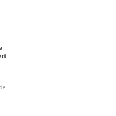
t
 a
ţii
 de