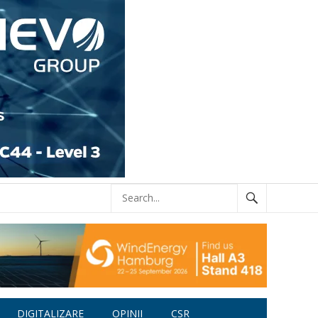
DIGITALIZARE
OPINII
CSR