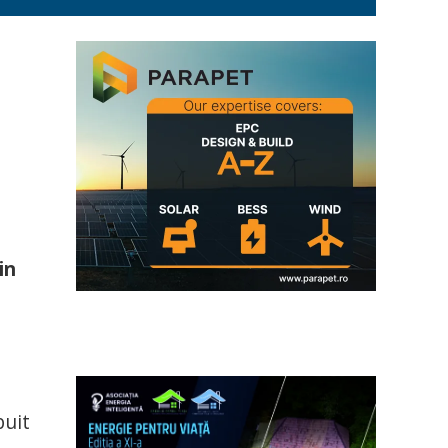
in
buit