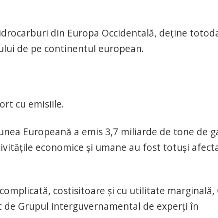
hidrocarburi din Europa Occidentală, deţine totod
ului de pe continentul european.
ort cu emisiile.
iunea Europeană a emis 3,7 miliarde de tone de g
tivităţile economice şi umane au fost totuşi afect
omplicată, costisitoare şi cu utilitate marginală,
t de Grupul interguvernamental de experţi în