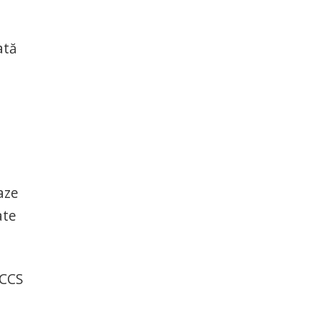
ată
aze
ate
 CCS