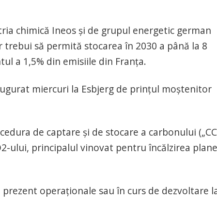
ria chimică Ineos şi de grupul energetic german
 trebui să permită stocarea în 2030 a până la 8
ul a 1,5% din emisiile din Franţa.
naugurat miercuri la Esbjerg de prinţul moştenitor
ocedura de captare şi de stocare a carbonului („CC
-ului, principalul vinovat pentru încălzirea plane
n prezent operaţionale sau în curs de dezvoltare l