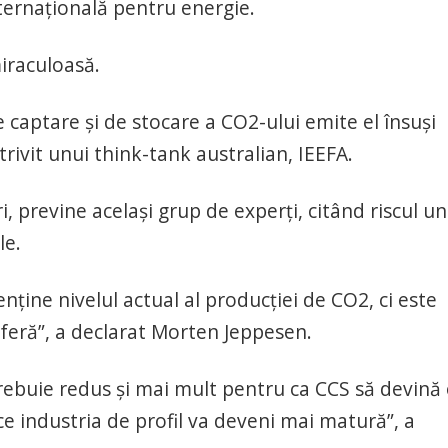
internaţională pentru energie.
iraculoasă.
captare şi de stocare a CO2-ului emite el însuşi
rivit unui think-tank australian, IEEFA.
ri, previne acelaşi grup de experţi, citând riscul u
le.
nţine nivelul actual al producţiei de CO2, ci este
feră”, a declarat Morten Jeppesen.
rebuie redus şi mai mult pentru ca CCS să devină
e industria de profil va deveni mai matură”, a