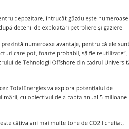
entru depozitare, întrucât găzduieşte numeroase
după decenii de exploatări petroliere şi gaziere.
z prezintă numeroase avantaje, pentru că ele sun
uri care pot, foarte probabil, să fie reutilizate”,
rului de Tehnologii Offshore din cadrul Universită
cez TotalEnergies va explora potenţialul de
l mării, cu obiectivul de a capta anual 5 milioane
peste câţiva ani mai multe tone de CO2 lichefiat,