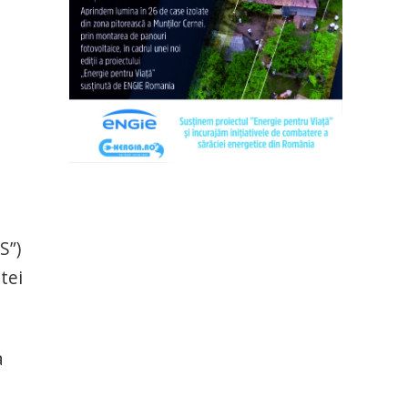
S”)
tei
a