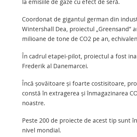
la emisiile de gaze cu efect de seră.
Coordonat de gigantul german din indust
Wintershall Dea, proiectul „Greensand” ar
milioane de tone de CO2 pe an, echivalent
În cadrul etapei-pilot, proiectul a fost i
Frederik al Danemarcei.
Încă şovăitoare şi foarte costisitoare, pr
constă în extragerea şi înmagazinarea CO2
noastre.
Peste 200 de proiecte de acest tip sunt î
nivel mondial.