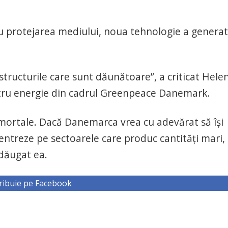
tru protejarea mediului, noua tehnologie a generat
tructurile care sunt dăunătoare”, a criticat Hele
tru energie din cadrul Greenpeace Danemark.
mortale. Dacă Danemarca vrea cu adevărat să îşi
centreze pe sectoarele care produc cantităţi mari,
adăugat ea.
ribuie pe Facebook