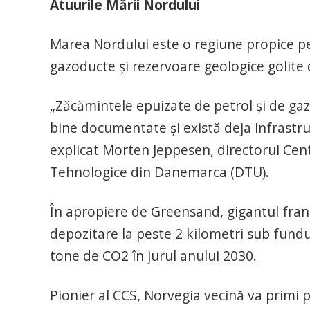
Atuurile Mării Nordului
Marea Nordului este o regiune propice p
gazoducte şi rezervoare geologice golite 
„Zăcămintele epuizate de petrol şi de ga
bine documentate şi există deja infrastruct
explicat Morten Jeppesen, directorul Cent
Tehnologice din Danemarca (DTU).
În apropiere de Greensand, gigantul fran
depozitare la peste 2 kilometri sub fundu
tone de CO2 în jurul anului 2030.
Pionier al CCS, Norvegia vecină va primi 