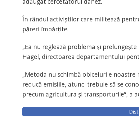
adăugat cercetătorul danez.
În rândul activiştilor care militează pen
păreri împărţite.
„Ea nu reglează problema şi prelungeşte s
Hagel, directoarea departamentului pen
„Metoda nu schimbă obiceiurile noastre 
reducă emisiile, atunci trebuie să se con
precum agricultura şi transporturile”, a 
Dist