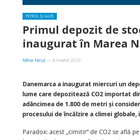
PETROL ȘI GAZE
Primul depozit de sto
inaugurat în Marea N
Mihai Nicuț
—
8 martie 2023
Danemarca a inaugurat miercuri un depoz
lume care depozitează CO2 importat din
adâncimea de 1.800 de metri şi consider
procesului de încălzire a climei globale
Paradox: acest „cimitir” de CO2 se află pe