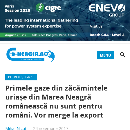
MENU
PETROL ȘI GAZE
Primele gaze din zăcămintele
uriaşe din Marea Neagră
românească nu sunt pentru
români. Vor merge la export
Mihai Nicuț
—
24 noiembrie 2017