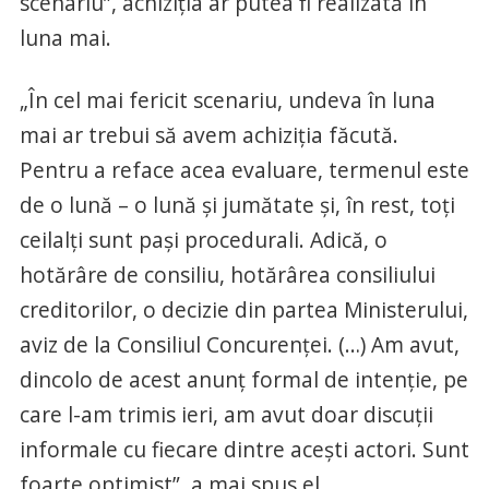
scenariu”, achiziţia ar putea fi realizată în
luna mai.
„În cel mai fericit scenariu, undeva în luna
mai ar trebui să avem achiziţia făcută.
Pentru a reface acea evaluare, termenul este
de o lună – o lună şi jumătate şi, în rest, toţi
ceilalţi sunt paşi procedurali. Adică, o
hotărâre de consiliu, hotărârea consiliului
creditorilor, o decizie din partea Ministerului,
aviz de la Consiliul Concurenţei. (…) Am avut,
dincolo de acest anunţ formal de intenţie, pe
care l-am trimis ieri, am avut doar discuţii
informale cu fiecare dintre aceşti actori. Sunt
foarte optimist”, a mai spus el.