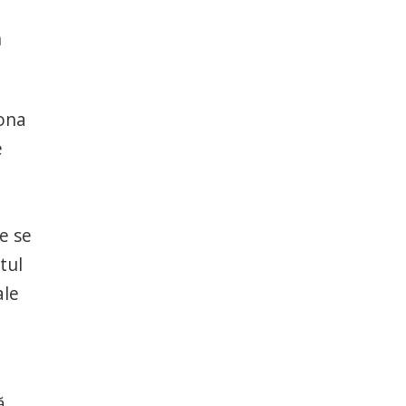
n
iona
e
e se
tul
ale
ă