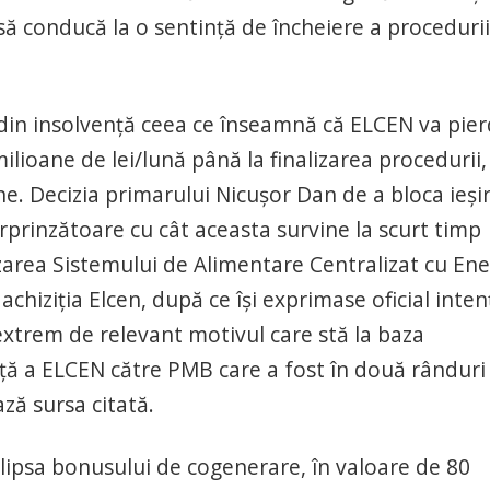
 să conducă la o sentinţă de încheiere a proceduri
din insolvenţă ceea ce înseamnă că ELCEN va pie
ioane de lei/lună până la finalizarea procedurii, 
ine. Decizia primarului Nicuşor Dan de a bloca ieşi
urprinzătoare cu cât aceasta survine la scurt timp
area Sistemului de Alimentare Centralizat cu Ene
achiziţia Elcen, după ce îşi exprimase oficial inten
 extrem de relevant motivul care stă la baza
nţă a ELCEN către PMB care a fost în două rânduri
ză sursa citată.
lipsa bonusului de cogenerare, în valoare de 80