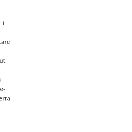
ii
tare
ut.
u
ce-
erra