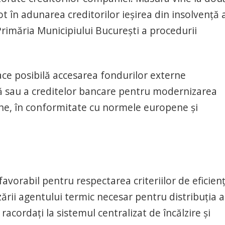
t în adunarea creditorilor ieşirea din insolvenţă 
Primăria Municipiului Bucureşti a procedurii
 face posibilă accesarea fondurilor externe
 sau a creditelor bancare pentru modernizarea
ine, în conformitate cu normele europene şi
favorabil pentru respectarea criteriilor de eficien
zării agentului termic necesar pentru distribuţia 
i racordaţi la sistemul centralizat de încălzire şi