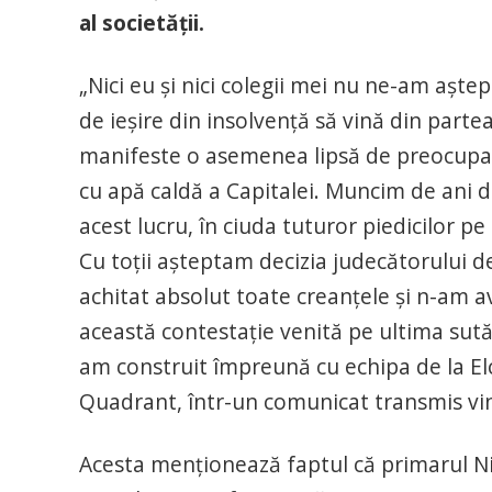
al societăţii.
„Nici eu şi nici colegii mei nu ne-am aştep
de ieşire din insolvenţă să vină din partea
manifeste o asemenea lipsă de preocupare
cu apă caldă a Capitalei. Muncim de ani d
acest lucru, în ciuda tuturor piedicilor pe
Cu toţii aşteptam decizia judecătorului de
achitat absolut toate creanţele şi n-am avu
această contestaţie venită pe ultima sută
am construit împreună cu echipa de la El
Quadrant, într-un comunicat transmis vi
Acesta menţionează faptul că primarul Ni