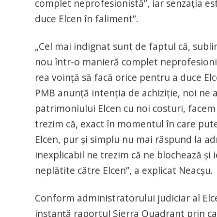
complet neprofesionistă”, iar senzaţia est
duce Elcen în faliment”.
„Cel mai indignat sunt de faptul că, subli
nou într-o manieră complet neprofesionis
rea voinţă să facă orice pentru a duce Elc
PMB anunţă intenţia de achiziţie, noi ne
patrimoniului Elcen cu noi costuri, facem c
trezim că, exact în momentul în care pute
Elcen, pur şi simplu nu mai răspund la a
inexplicabil ne trezim că ne blochează şi 
neplătite către Elcen”, a explicat Neacşu.
Conform administratorului judiciar al Elc
instanţă raportul Sierra Quadrant prin ca