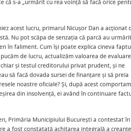
e că s-a „urmărit cu rea voinţă să facă orice pent
niez acest lucru, primarul Nicuşor Dan a acţionat 
tă. Nu pot scăpa de senzaţia că parcă au urmărit
en în faliment. Cum îşi poate explica cineva faptu
 apucăm de lucru, actualizăm valoarea de evaluare
hiar şi testul creditorului privat prudent, şi ne
au să facă dovada sursei de finanţare şi să preia
dresele noastre oficiale? Şi, după acest comporta
ieşirea din insolvenţă, ei având în continuare factu
en, Primăria Municipiului Bucureşti a contestat în
re a fost constatată achitarea integrală a creanţe