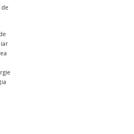
i de
rde
iar
rea
rgie
ţia