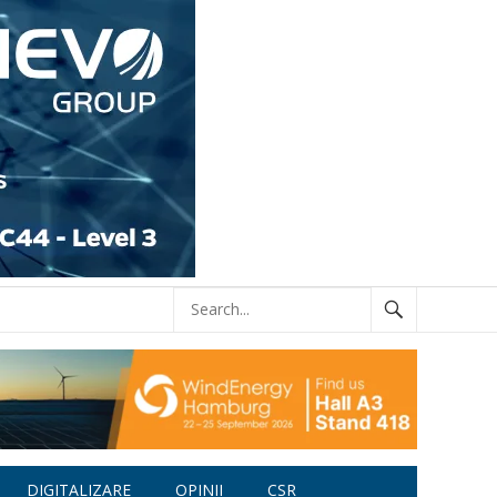
DIGITALIZARE
OPINII
CSR