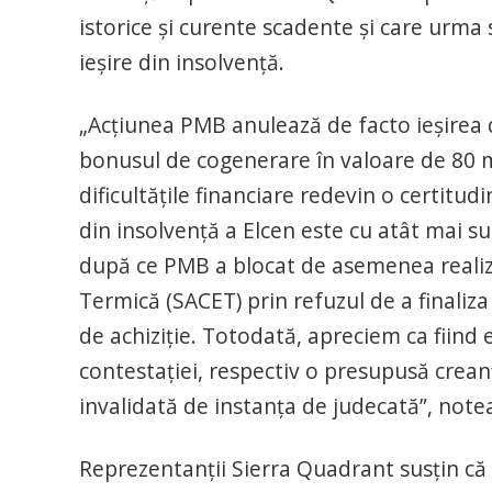
istorice şi curente scadente şi care urma
ieşire din insolvenţă.
„Acţiunea PMB anulează de facto ieşirea 
bonusul de cogenerare în valoare de 80 mil
dificultăţile financiare redevin o certitud
din insolvenţă a Elcen este cu atât mai s
după ce PMB a blocat de asemenea realiz
Termică (SACET) prin refuzul de a finaliza 
de achiziţie. Totodată, apreciem ca fiind
contestaţiei, respectiv o presupusă crea
invalidată de instanţa de judecată”, notea
Reprezentanţii Sierra Quadrant susţin că 