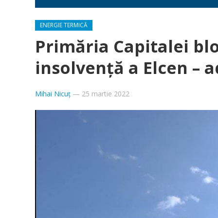
ENERGIE TERMICĂ
Primăria Capitalei bl
insolvență a Elcen – a
Mihai Nicuț
—
25 martie 2022