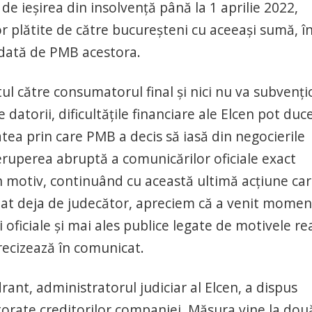
de ieşirea din insolvenţă până la 1 aprilie 2022,
 plătite de către bucureşteni cu aceeaşi sumă, î
ordată de PMB acestora.
tul către consumatorul final şi nici nu va subvenţ
datorii, dificultăţile financiare ale Elcen pot duc
tea prin care PMB a decis să iasă din negocierile
reruperea abruptă a comunicărilor oficiale exact
un motiv, continuând cu această ultimă acţiune car
dat deja de judecător, apreciem că a venit momen
i oficiale şi mai ales publice legate de motivele re
precizează în comunicat.
ant, administratorul judiciar al Elcen, a dispus
torate creditorilor companiei. Măsura vine la dou