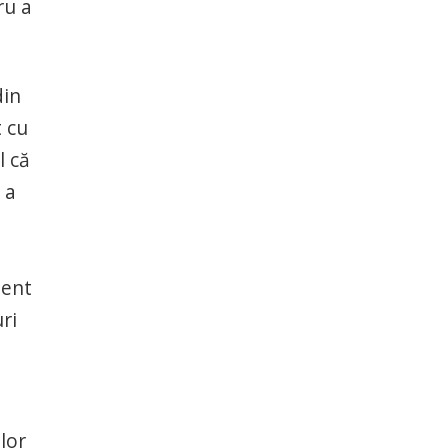
ru a
din
 cu
l că
 a
ment
ri
lor