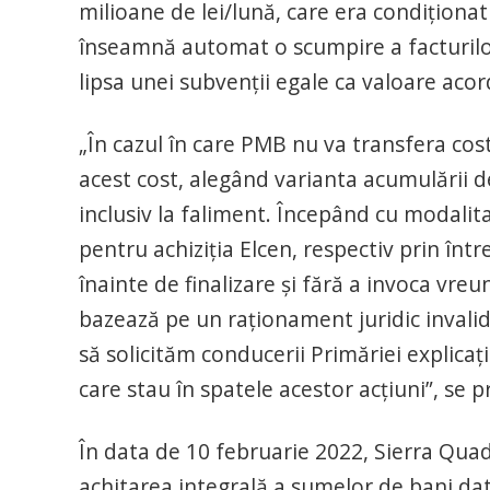
milioane de lei/lună, care era condiţionat 
înseamnă automat o scumpire a facturilor
lipsa unei subvenţii egale ca valoare ac
„În cazul în care PMB nu va transfera cos
acest cost, alegând varianta acumulării de 
inclusiv la faliment. Începând cu modalita
pentru achiziţia Elcen, respectiv prin înt
înainte de finalizare şi fără a invoca vre
bazează pe un raţionament juridic invali
să solicităm conducerii Primăriei explicaţi
care stau în spatele acestor acţiuni”, se 
În data de 10 februarie 2022, Sierra Quadr
achitarea integrală a sumelor de bani da