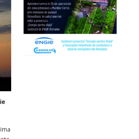
ie
rima