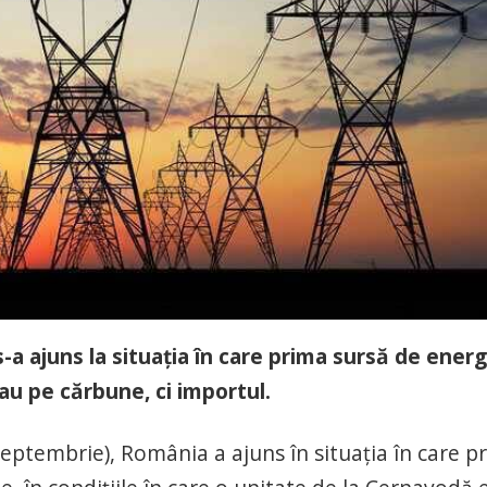
-a ajuns la situaţia în care prima sursă de energ
sau pe cărbune, ci importul.
 septembrie), România a ajuns în situaţia în care p