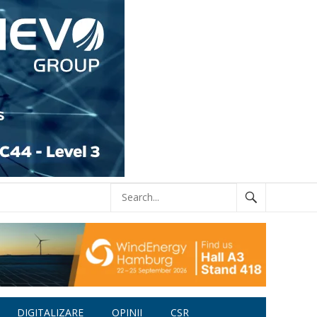
DIGITALIZARE
OPINII
CSR