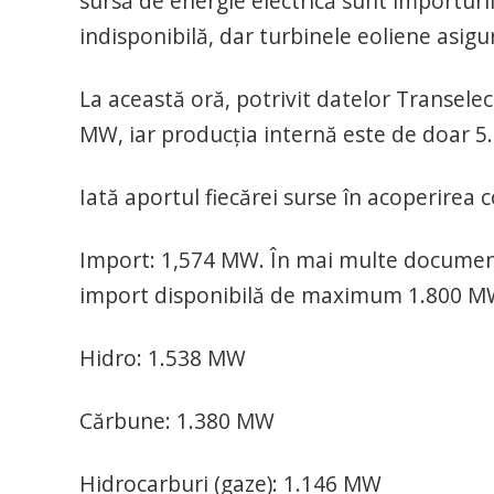
sursă de energie electrică sunt împorturil
indisponibilă, dar turbinele eoliene asigu
La această oră, potrivit datelor Transelec
MW, iar producţia internă este de doar 
Iată aportul fiecărei surse în acoperirea 
Import: 1,574 MW. În mai multe document
import disponibilă de maximum 1.800 MW 
Hidro: 1.538 MW
Cărbune: 1.380 MW
Hidrocarburi (gaze): 1.146 MW