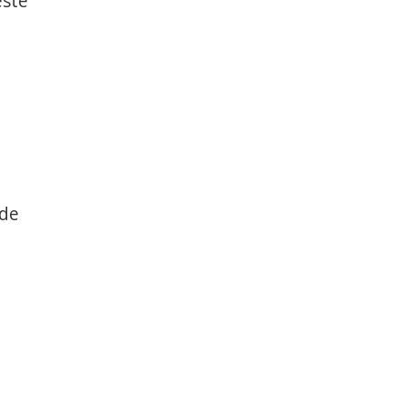
este
 de