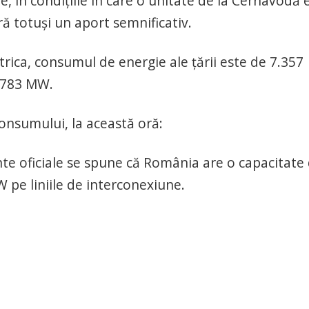
e, în condiţiile în care o unitate de la Cernavodă 
ră totuşi un aport semnificativ.
trica, consumul de energie ale ţării este de 7.357
5.783 MW.
consumului, la această oră:
e oficiale se spune că România are o capacitate
pe liniile de interconexiune.