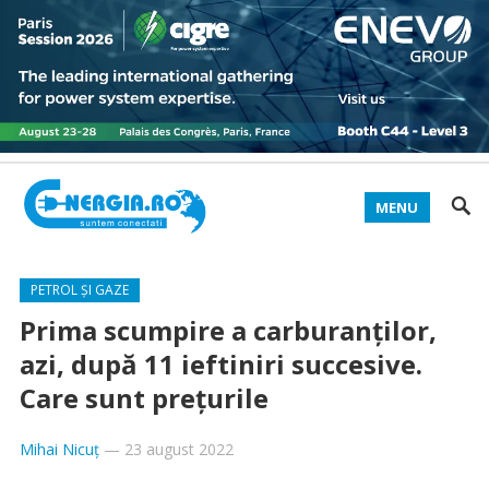
MENU
PETROL ȘI GAZE
Prima scumpire a carburanților,
azi, după 11 ieftiniri succesive.
Care sunt prețurile
Mihai Nicuț
—
23 august 2022