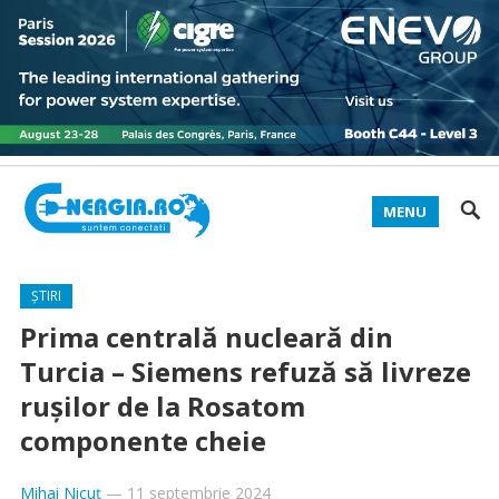
MENU
ȘTIRI
Prima centrală nucleară din
Turcia – Siemens refuză să livreze
ruşilor de la Rosatom
componente cheie
Mihai Nicuț
—
11 septembrie 2024