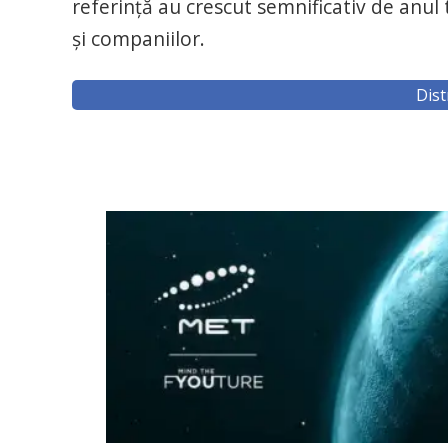
referinţă au crescut semnificativ de anul
şi companiilor.
Dist