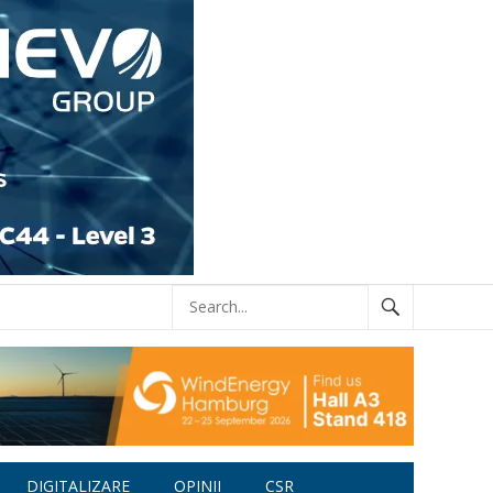
DIGITALIZARE
OPINII
CSR