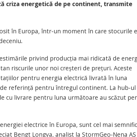
ză criza energetică de pe continent, transmite
sit în Europa, într-un moment în care stocurile 
 deceniu.
stimările privind producţia mai ridicată de energ
n riscurile unor noi creşteri de preţuri. Aceste
ţiilor pentru energia electrică livrată în luna
de referinţă pentru întregul continent. La hub-ul
ale cu livrare pentru luna următoare au scăzut pe
 energiei electrice în Europa, sunt cel mai semnific
apreciat Bengt Longva, analist la StormGeo-Nena AS