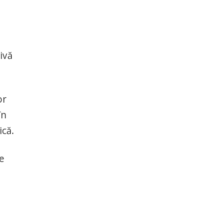
ivă
or
în
ică.
e