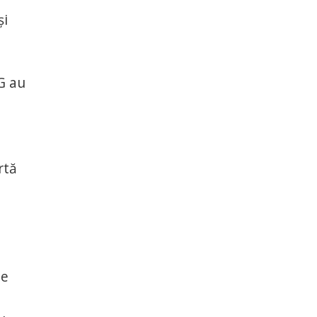
şi
G au
rtă
ie