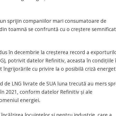
ră un sprijin companiilor mari consumatoare de
 din toamnă se confruntă cu o creştere semnificat
dus în decembrie la creşterea record a exporturil
, potrivit datelor Refinitiv, aceasta în condiţiile 
t îngrijorările cu privire la o posibilă criză energet
d de LNG livrate de SUA luna trecută au mers spr
în 2021, conform datelor Refinitiv şi ale
domeniul energiei.
încălzirea locuinţelor şi pentru industrie, care a