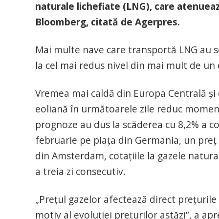
naturale lichefiate (LNG), care atenuea
Bloomberg, citată de Agerpres.
Mai multe nave care transportă LNG au so
la cel mai redus nivel din mai mult de un
Vremea mai caldă din Europa Centrală şi e
eoliană în următoarele zile reduc momenta
prognoze au dus la scăderea cu 8,2% a cota
februarie pe piaţa din Germania, un preţ 
din Amsterdam, cotaţiile la gazele natur
a treia zi consecutiv.
„Preţul gazelor afectează direct preţurile
motiv al evoluţiei preţurilor astăzi”, a 