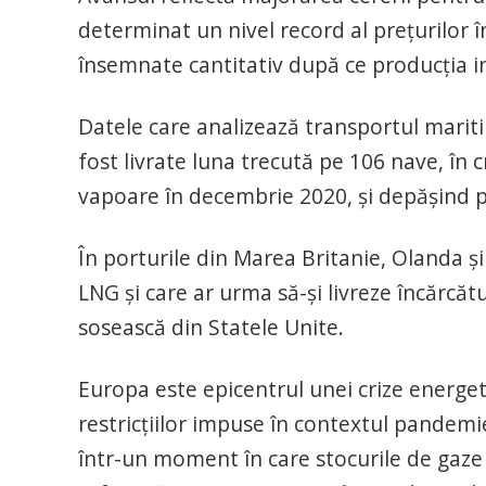
determinat un nivel record al preţurilor în 
însemnate cantitativ după ce producţia i
Datele care analizează transportul marit
fost livrate luna trecută pe 106 nave, în
vapoare în decembrie 2020, şi depăşind p
În porturile din Marea Britanie, Olanda ş
LNG şi care ar urma să-şi livreze încărcăt
sosească din Statele Unite.
Europa este epicentrul unei crize energe
restricţiilor impuse în contextul pandem
într-un moment în care stocurile de gaze 