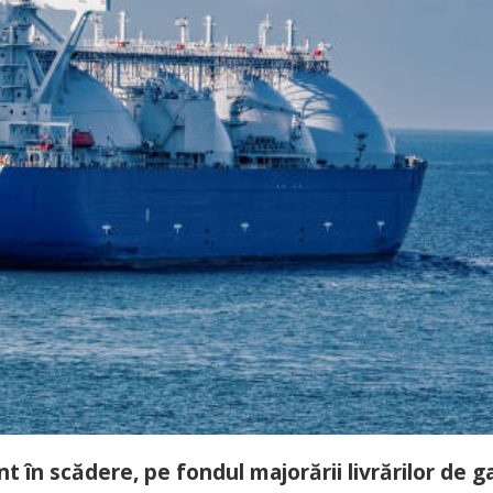
nt în scădere, pe fondul majorării livrărilor de g