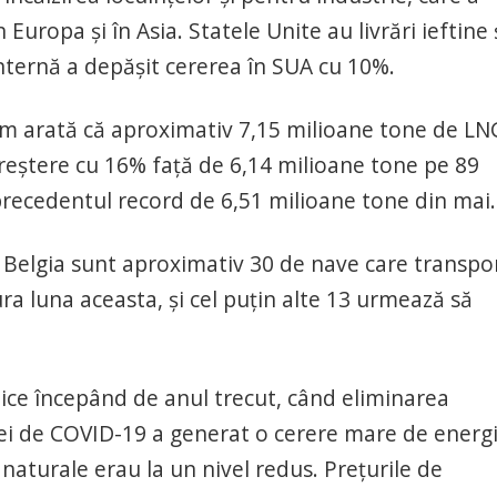
Europa şi în Asia. Statele Unite au livrări ieftine 
nternă a depăşit cererea în SUA cu 10%.
im arată că aproximativ 7,15 milioane tone de LN
 creştere cu 16% faţă de 6,14 milioane tone pe 89
recedentul record de 6,51 milioane tone din mai.
i Belgia sunt aproximativ 30 de nave care transpo
ura luna aceasta, şi cel puţin alte 13 urmează să
tice începând de anul trecut, când eliminarea
iei de COVID-19 a generat o cerere mare de energ
naturale erau la un nivel redus. Preţurile de