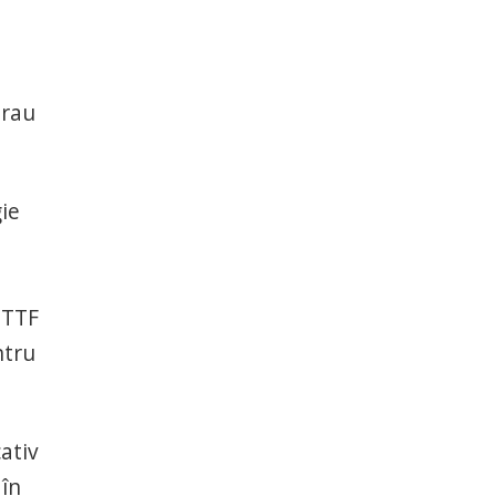
erau
ie
 TTF
ntru
ativ
 în