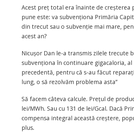
Acest preț total era înainte de creșterea 
pune este: va subvenționa Primăria Capital
din trecut sau o subvenție mai mare, pent
acest an?
Nicușor Dan le-a transmis zilele trecute 
subvenționa în continuare gigacaloria, al 
precedentă, pentru că s-au făcut reparații
lung, o să rezolvăm problema asta”
Să facem câteva calcule. Prețul de produc
lei/MWh. Sau cu 131 de lei/Gcal. Dacă Pr
compensa integral această creștere, popula
plus.