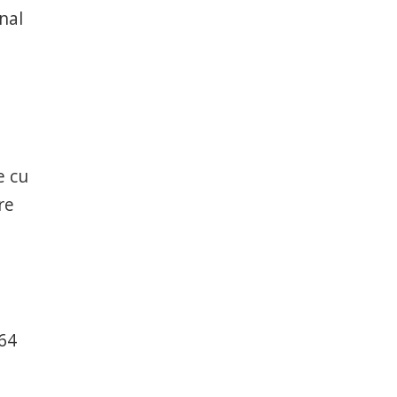
nal
e cu
re
t
164