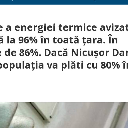
e a energiei termice aviza
 la 96% în toată țara. În
e de 86%. Dacă Nicușor Da
populația va plăti cu 80% î