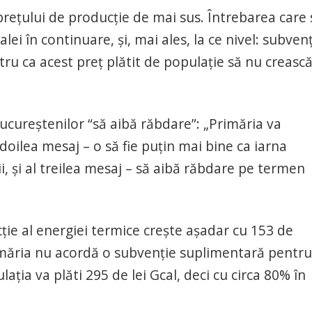
prețului de producție de mai sus. Întrebarea care 
ei în continuare, și, mai ales, la ce nivel: subven
ru ca acest preț plătit de populație să nu crească
bucureștenilor “să aibă răbdare”: „Primăria va
doilea mesaj – o să fie puțin mai bine ca iarna
, și al treilea mesaj – să aibă răbdare pe termen
ție al energiei termice crește așadar cu 153 de
imăria nu acordă o subvenție suplimentară pentru
ția va plăti 295 de lei Gcal, deci cu circa 80% în