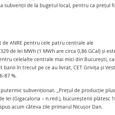
ubvenții de la bugetul local, pentru ca prețul fi
 de ANRE pentru cele patru centrale ale
 329 de lei MWh (1 MWh are circa 0,86 GCal) și est
ntru celelalte centrale mai mici din București, ca
banii în trecut pe ce au livrat, CET Grivița și Ves
86-87 %.
e putermic subvenționat. „Preţul de producţie plus
e lei (Gigacaloria – n.red.), bucureştenii plătesc 
 a spus acum câteva zile primarul Nicușor Dan.