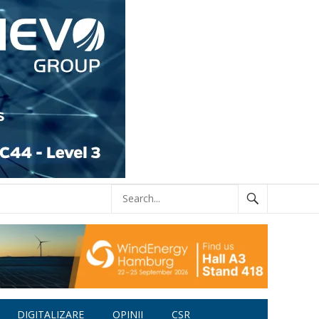
DIGITALIZARE
OPINII
CSR