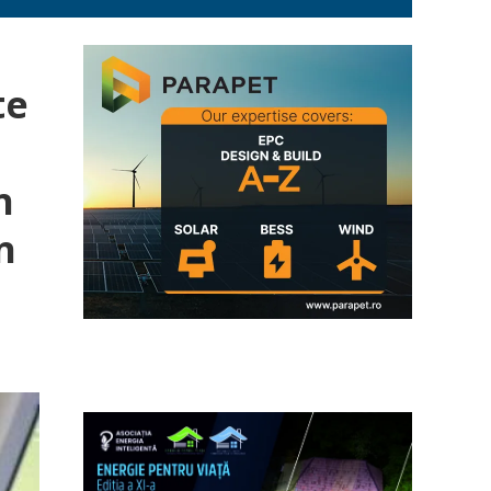
te
n
n