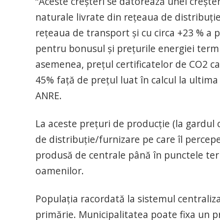
“Aceste creșteri se datorează unei crește
naturale livrate din rețeaua de distribuți
rețeaua de transport şi cu circa +23 % a pr
pentru bonusul și prețurile energiei term
asemenea, prețul certificatelor de CO2 c
45% față de prețul luat în calcul la ultima
ANRE.
La aceste prețuri de producție (la gardul 
de distribuție/furnizare pe care îl percepe
produsă de centrale până în punctele term
oamenilor.
Populația racordată la sistemul centralizat
primărie. Municipalitatea poate fixa un p