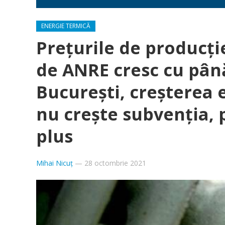
ENERGIE TERMICĂ
Prețurile de producți
de ANRE cresc cu până
București, creșterea 
nu crește subvenția, 
plus
Mihai Nicuț
—
28 octombrie 2021