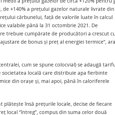
ri medii a prețului gazelor de circa +120% pentru 
e, de +140% a prețului gazelor naturale livrate din
ețului cărbunelui, față de valorile luate în calcul
ice valabile până la 31 octombrie 2021. De
are trebuie cumpărate de producători a crescut c
 ajustare de bonus și preț al energiei termice”, ar
centralei, cum se spune colocvial) se adaugă tarif
 societatea locală care distribuie apa fierbinte
ice din orașe și, mai apoi, până în caloriferele
 plătește însă prețurile locale, decise de fiecare
reț local “întreg”, compus din suma celor două