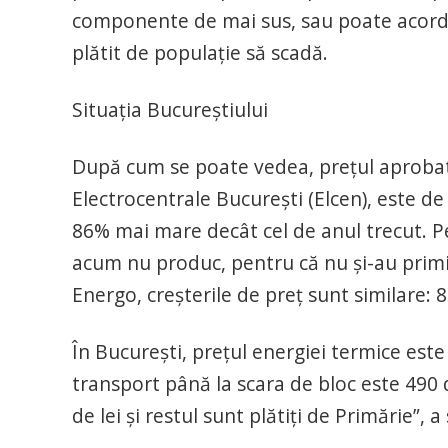
componente de mai sus, sau poate acorda s
plătit de populație să scadă.
Situația Bucureștiului
După cum se poate vedea, prețul aprobat
Electrocentrale București (Elcen), este de
86% mai mare decât cel de anul trecut. Pe
acum nu produc, pentru că nu și-au primit 
Energo, creșterile de preț sunt similare: 
În București, prețul energiei termice est
transport până la scara de bloc este 490 d
de lei şi restul sunt plătiţi de Primărie”,