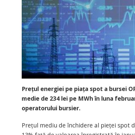
Preţul energiei pe piaţa spot a bursei 
medie de 234 lei pe MWh în luna februari
operatorului bursier.
Prețul mediu de închidere al pieței spot 
13% față de valoarea înregistrată în ianua