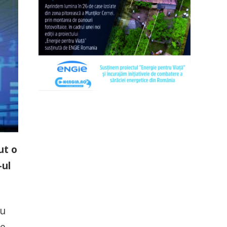
ut o
-ul
cu
de