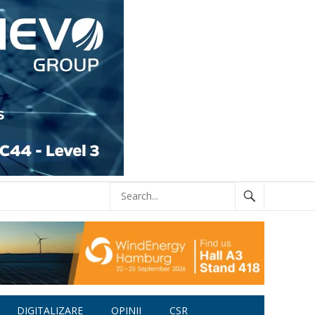
DIGITALIZARE
OPINII
CSR