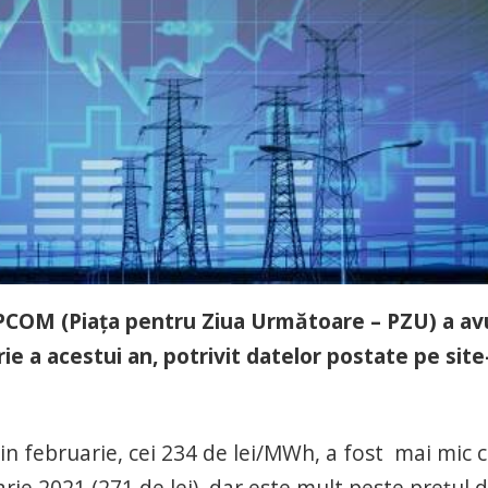
OPCOM (Piaţa pentru Ziua Următoare – PZU) a av
e a acestui an, potrivit datelor postate pe site
din februarie, cei 234 de lei/MWh, a fost mai mic 
rie 2021 (271 de lei), dar este mult peste prețul 