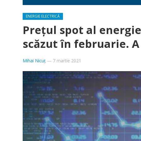
ENERGIE ELECTRICĂ
Prețul spot al energie
scăzut în februarie. A
Mihai Nicuț
—
7 martie 2021