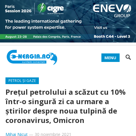
MENU
PETROL ȘI GAZE
Prețul petrolului a scăzut cu 10%
într-o singură zi ca urmare a
știrilor despre noua tulpină de
coronavirus, Omicron
Mihai Nicuț
—
30 noiembrie 2021