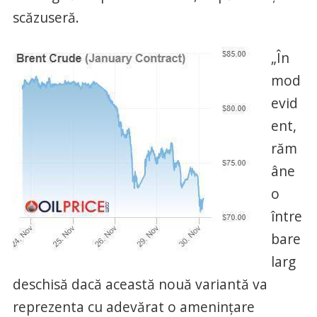
scăzuseră.
„În
mod
evid
ent,
răm
âne
o
între
bare
larg
deschisă dacă această nouă variantă va
reprezenta cu adevărat o amenințare