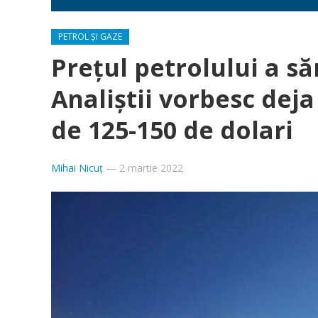
PETROL ȘI GAZE
Prețul petrolului a săr
Analiștii vorbesc deja
de 125-150 de dolari
Mihai Nicuț
—
2 martie 2022