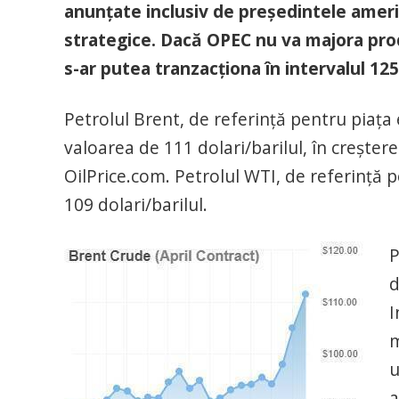
anunțate inclusiv de președintele americ
strategice. Dacă OPEC nu va majora prod
s-ar putea tranzacționa în intervalul 125-
Petrolul Brent, de referință pentru piața 
valoarea de 111 dolari/barilul, în creșter
OilPrice.com. Petrolul WTI, de referință p
109 dolari/barilul.
P
d
I
m
u
a