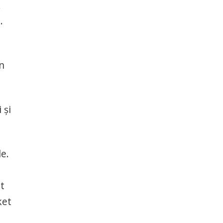
k
.
an
 și
e.
at
ket