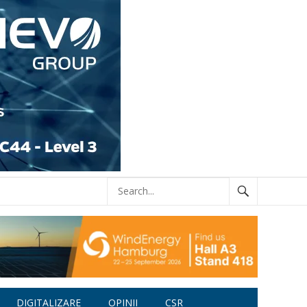
DIGITALIZARE
OPINII
CSR