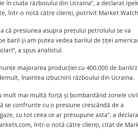
e în ciuda războiului din Ucraina”, a declarat Ipe
, într-o notă către clienți, potrivit Market Watch
a că presiunea asupra prețului petrolului se va
 pe baril și am putea vedea barilul de țiței americ
ari”, a spus analistul.
anunțe majorarea producției cu 400.000 de barili/zi
demult, înaintea izbucnirii războului din Ucraina.
u mult mai multă forță și bombardând zonele civil
 să se confrunte cu o presiune crescândă de a
 gaze, cu tot ceea ce ar presupune asta”, a declar
arkets.com, într-o notă către clienți, citat de Mar