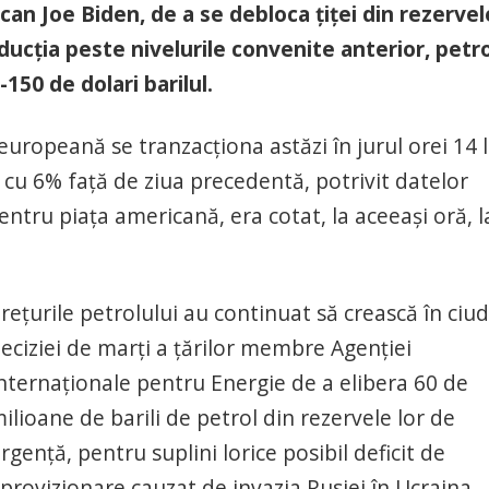
an Joe Biden, de a se debloca țiței din rezervel
ucția peste nivelurile convenite anterior, petro
150 de dolari barilul.
europeană se tranzacționa astăzi în jurul orei 14 
e cu 6% față de ziua precedentă, potrivit datelor
entru piața americană, era cotat, la aceeași oră, l
rețurile petrolului au continuat să crească în ciu
eciziei de marți a țărilor membre Agenției
nternaționale pentru Energie de a elibera 60 de
ilioane de barili de petrol din rezervele lor de
rgență, pentru suplini lorice posibil deficit de
provizionare cauzat de invazia Rusiei în Ucraina,