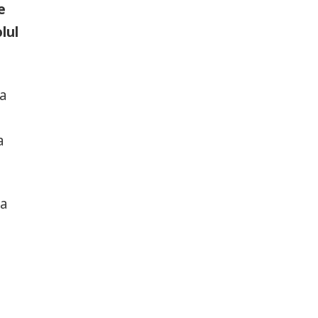
e
lul
la
a
da