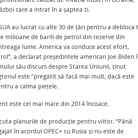
ăzboi care a intrat în a șaptea zi.
SUA au lucrat cu alte 30 de ţări pentru a debloca 
e milioane de barili de petrol din rezerve din
ntreaga lume. America va conduce acest efort,
rol”, a declarat preşedintele american Joe Biden 
ului său discurs despre Starea Uniunii, ținut
tonul este ”pregătit să facă mai mult, dacă este
entru a calma piețele.
Brent este cel mai mare din 2014 încoace.
cuta planurile de producție pentru viitor. “Până
ajat în acordul OPEC+ cu Rusia și nu este de