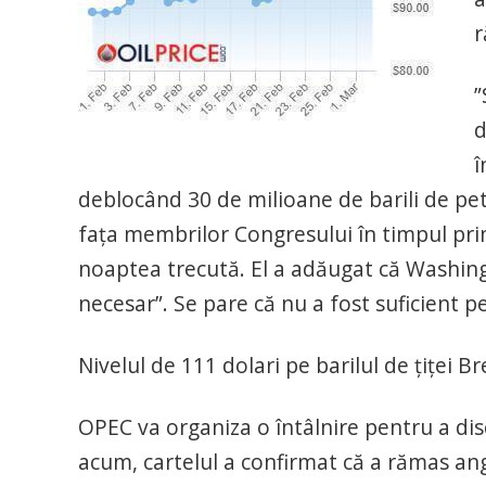
r
”
d
î
deblocând 30 de milioane de barili de pet
faţa membrilor Congresului în timpul prim
noaptea trecută. El a adăugat că Washing
necesar”. Se pare că nu a fost suficient p
Nivelul de 111 dolari pe barilul de țiței 
OPEC va organiza o întâlnire pentru a dis
acum, cartelul a confirmat că a rămas ang