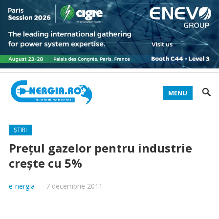
MENU
ȘTIRI
Preţul gazelor pentru industrie
creşte cu 5%
e-nergia
—
7 decembrie 2011