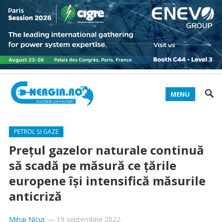
MENU
PETROL ȘI GAZE
Preţul gazelor naturale continuă
să scadă pe măsură ce ţările
europene îşi intensifică măsurile
anticriză
Mihai Nicuț
—
19 septembrie 2022