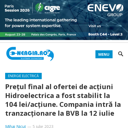
MENU
ENERGIE ELECTRICĂ
Prețul final al ofertei de acțiuni
Hidroelectrica a fost stabilit la
104 lei/acțiune. Compania intră la
tranzacționare la BVB la 12 iulie
Mihai Nicuț
—
5 iulie 2023