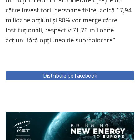
din acțiuni Fondul Proprietatea (FP) le dă
către investitorii persoane fizice, adică 17,94
milioane acțiuni și 80% vor merge către
instituționali, respectiv 71,76 milioane
acțiuni fără opțiunea de supraalocare”
Distribuie pe Facebook