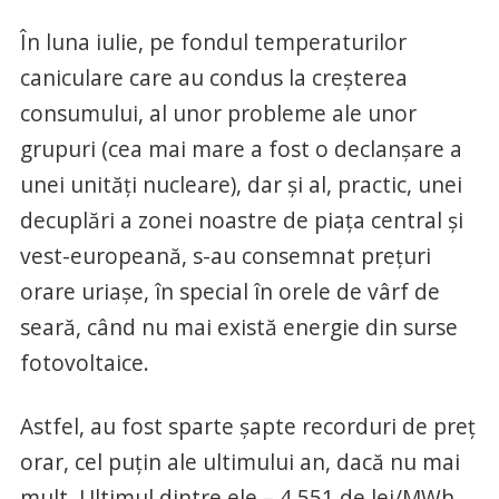
În luna iulie, pe fondul temperaturilor
caniculare care au condus la creșterea
consumului, al unor probleme ale unor
grupuri (cea mai mare a fost o declanșare a
unei unități nucleare), dar și al, practic, unei
decuplări a zonei noastre de piața central și
vest-europeană, s-au consemnat prețuri
orare uriașe, în special în orele de vârf de
seară, când nu mai există energie din surse
fotovoltaice.
Astfel, au fost sparte șapte recorduri de preț
orar, cel puțin ale ultimului an, dacă nu mai
mult. Ultimul dintre ele – 4.551 de lei/MWh,