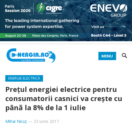
MENU
ENERGIE ELECTRICĂ
Preţul energiei electrice pentru
consumatorii casnici va creşte cu
până la 8% de la 1 iulie
Mihai Nicuț
—
23 iunie 2017