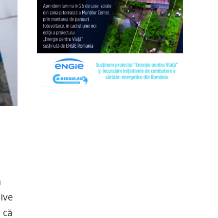
n
ive
 că