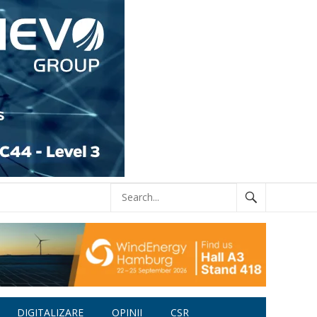
DIGITALIZARE
OPINII
CSR