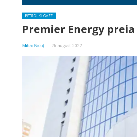
PETROL ȘI GAZE
Premier Energy preia 
Mihai Nicuț
—
26 august 2022