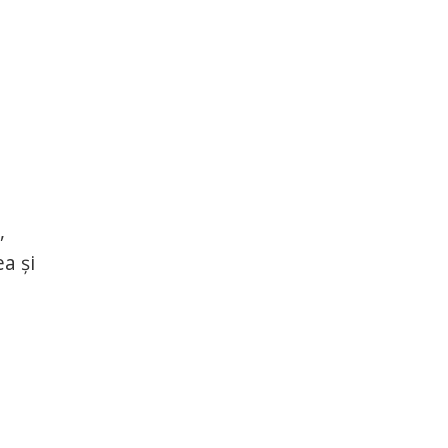
,
a şi