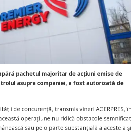
mpără pachetul majoritar de acţiuni emise de
ntrolul asupra companiei, a fost autorizată de
ităţii de concurenţă, transmis vineri AGERPRES, î
această operaţiune nu ridică obstacole semnificat
mânească sau pe o parte substanţială a acesteia şi