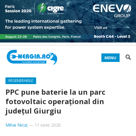
MENU
REGENERABILE
PPC pune baterie la un parc
fotovoltaic operațional din
județul Giurgiu
Mihai Nicuț
—
11 iunie 2026