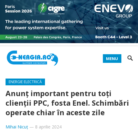
MENU
ENERGIE ELECTRICĂ
Anunț important pentru toți
clienții PPC, fosta Enel. Schimbări
operate chiar în aceste zile
Mihai Nicuț
—
8 aprilie 2024