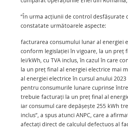
cumpărat operațiunile Enel din România, 
“În urma acţiunii de control desfăşurate 
constatate următoarele aspecte:
facturarea consumului lunar al energiei el
conform legislaţiei în vigoare, la un preţ
lei/kWh, cu TVA inclus, în cazul în care c
la un preţ final al energiei electrice mai
al energiei electrice în cursul anului 2023
pentru consumurile lunare cuprinse într
trebuie facturaţi la un preţ final al ener
iar consumul care depăşeşte 255 kWh treb
inclus”, a spus atunci ANPC, care a afirm
afectați direct de calculul defectuos al fac