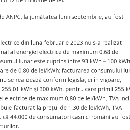
cu 52 de milioane de lei.
de ANPC, la jumătatea lunii septembrie, au fost
ectrice din luna februarie 2023 nu s-a realizat
 final al energiei electrice de maximum 0,68 de
onsumul lunar este cuprins între 93 kWh – 100 kWh,
 mare de 0,80 de lei/kWh; facturarea consumului lu
 nu se realizează conform legislaţiei în vigoare,
e 255,01 kWh şi 300 kWh, pentru care primii 255 
giei electrice de maximum 0,80 de lei/kWh, TVA incl
uie facturat la preţul de 1,30 de lei/kWh, TVA
at că 44.000 de consumatori casnici români au fos
turilor.