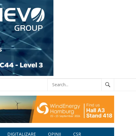
DIGITALIZARE
OPINII
CSR