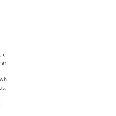
 ci
nar
kWh
us,
t