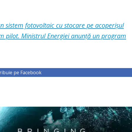
 sistem fotovoltaic cu stocare pe acoperișul
m pilot. Ministrul Energiei anunță un program
ribuie pe Facebook