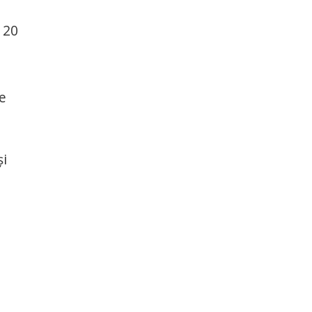
 20
le
și