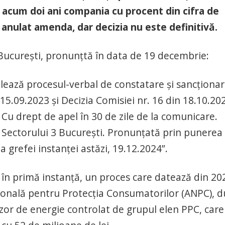
acum doi ani compania cu procent din cifra de
a anulat amenda, dar decizia nu este definitivă.
n București, pronunțtă în data de 19 decembrie:
ează procesul-verbal de constatare şi sancţionar
5.09.2023 şi Decizia Comisiei nr. 16 din 18.10.202
. Cu drept de apel în 30 de zile de la comunicare.
 Sectorului 3 Bucureşti. Pronunţată prin punerea
ea grefei instanţei astăzi, 19.12.2024”.
 în primă instanță, un proces care datează din 20
ională pentru Protecția Consumatorilor (ANPC), 
zor de energie controlat de grupul elen PPC, care