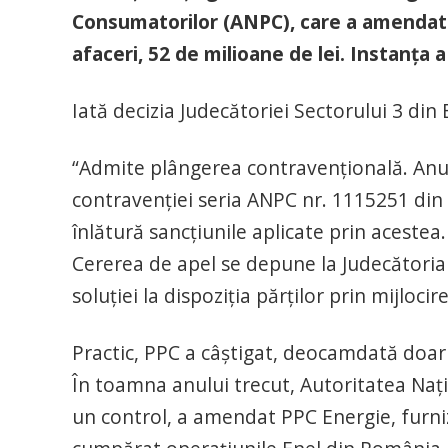
Consumatorilor (ANPC), care a amendat 
afaceri, 52 de milioane de lei. Instanța 
Iată decizia Judecătoriei Sectorului 3 di
“Admite plângerea contravenţională. Anul
contravenţiei seria ANPC nr. 1115251 din 1
înlătură sancţiunile aplicate prin acestea
Cererea de apel se depune la Judecătoria
soluţiei la dispoziţia părţilor prin mijlocir
Practic, PPC a câștigat, deocamdată doar
În toamna anului trecut, Autoritatea Naț
un control, a amendat PPC Energie, furni