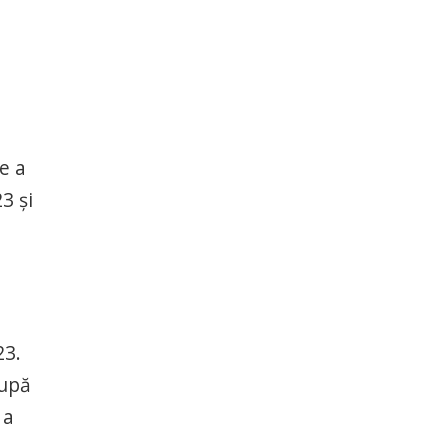
e a
3 şi
23.
după
 a