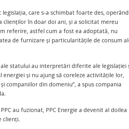
 legislația, care s-a schimbat foarte des, operând
clienților în doar doi ani, și a solicitat mereu
acem referire, astfel cum a fost ea adoptată, nu
tatea de furnizare și particularitățile de consum a
le statului au interpretări diferite ale legislației 
 energiei și nu ajung să coreleze activitățile lor,
cât și companiilor din domeniu”, a spus compania
da.
 PPC au fuzionat, PPC Energie a devenit al doilea
clienți.