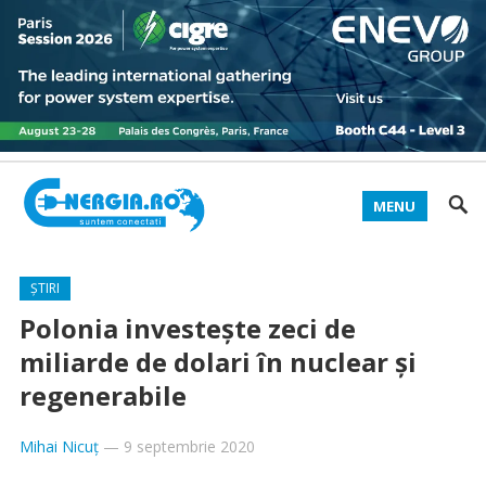
MENU
ȘTIRI
Polonia investeşte zeci de
miliarde de dolari în nuclear și
regenerabile
Mihai Nicuț
—
9 septembrie 2020