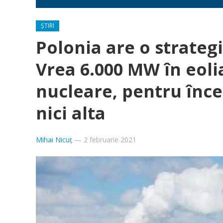
ȘTIRI
Polonia are o strateg
Vrea 6.000 MW în eoli
nucleare, pentru înce
nici alta
Mihai Nicuț
—
2 februarie 2021