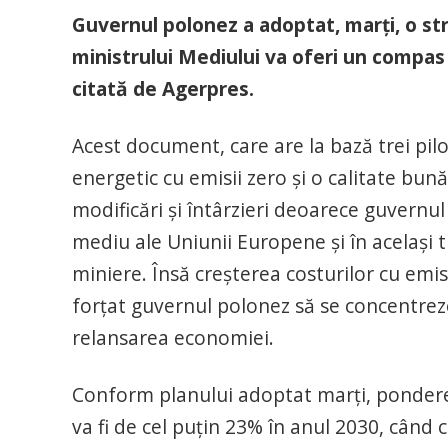
Guvernul polonez a adoptat, marţi, o str
ministrului Mediului va oferi un compas 
citată de Agerpres.
Acest document, care are la bază trei pilo
energetic cu emisii zero şi o calitate bu
modificări şi întârzieri deoarece guvernul d
mediu ale Uniunii Europene şi în acelaşi 
miniere. Însă creşterea costurilor cu emi
forţat guvernul polonez să se concentrez
relansarea economiei.
Conform planului adoptat marţi, ponderea
va fi de cel puţin 23% în anul 2030, când 