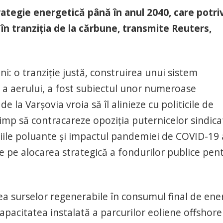
ategie energetică până în anul 2040, care potriv
în tranziţia de la cărbune, transmite Reuters,
ni: o tranziţie justă, construirea unui sistem
nă a aerului, a fost subiectul unor numeroase
e la Varşovia vroia să îl alinieze cu politicile de
timp să contracareze opoziţia puternicelor sindica
siile poluante şi impactul pandemiei de COVID-19 
e pe alocarea strategică a fondurilor publice pen
 surselor regenerabile în consumul final de ene
capacitatea instalată a parcurilor eoliene offshore