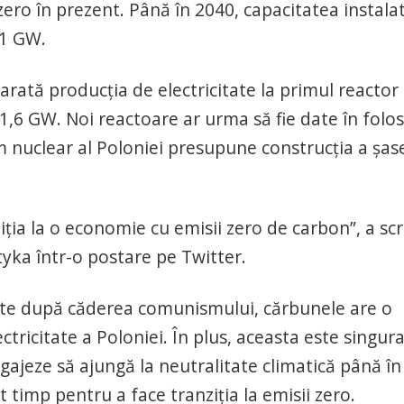
ero în prezent. Până în 2040, capacitatea instala
11 GW.
rată producţia de electricitate la primul reactor
1,6 GW. Noi reactoare ar urma să fie date în folos
ram nuclear al Poloniei presupune construcţia a şas
ţia la o economie cu emisii zero de carbon”, a scr
tyka într-o postare pe Twitter.
nute după căderea comunismului, cărbunele are o
tricitate a Poloniei. În plus, aceasta este singur
ajeze să ajungă la neutralitate climatică până în
 timp pentru a face tranziţia la emisii zero.