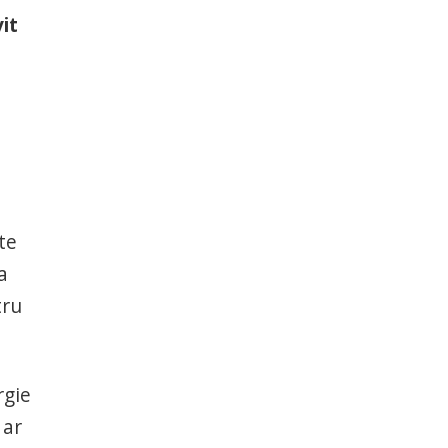
it
te
a
tru
rgie
 ar