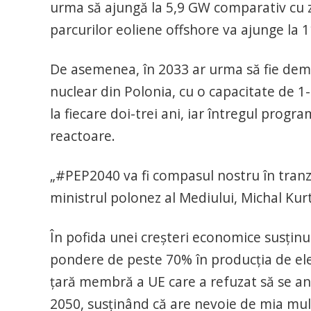
urma să ajungă la 5,9 GW comparativ cu z
parcurilor eoliene offshore va ajunge la 
De asemenea, în 2033 ar urma să fie dema
nuclear din Polonia, cu o capacitate de 1-
la fiecare doi-trei ani, iar întregul prog
reactoare.
„#PEP2040 va fi compasul nostru în tranzi
ministrul polonez al Mediului, Michal Kur
În pofida unei creşteri economice susţi
pondere de peste 70% în producţia de elec
ţară membră a UE care a refuzat să se ang
2050, susţinând că are nevoie de mia mult