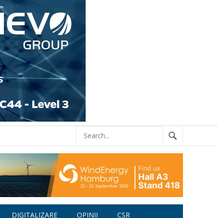
DIGITALIZARE
OPINII
CSR