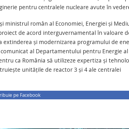
ginerie pentru centralele nucleare avute în veder
 şi ministrul român al Economiei, Energiei şi Mediu
 proiect de acord interguvernamental în valoare d
la extinderea şi modernizarea programului de ene
ui comunicat al Departamentului pentru Energie al
entru ca România să utilizeze expertiza şi tehnol
uieşte unităţile de reactor 3 şi 4 ale centralei
ribuie pe Facebook