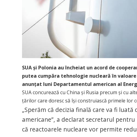
SUA şi Polonia au încheiat un acord de coopera
putea cumpăra tehnologie nucleară în valoare 
anunţat luni Departamentul american al Energi
SUA concurează cu China şi Rusia precum şi cu alt
ţărilor care doresc să îşi construiască primele lor
„Sperăm că decizia finală care va fi luată
americane”, a declarat secretarul pentru
că reactoarele nucleare vor permite red