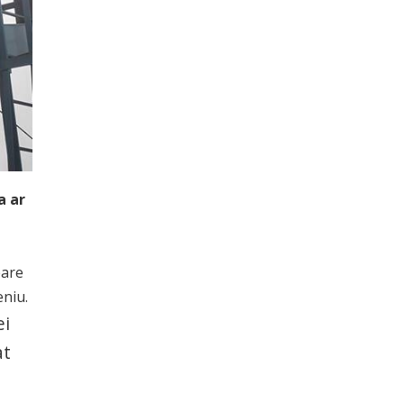
a ar
eare
eniu.
ei
at