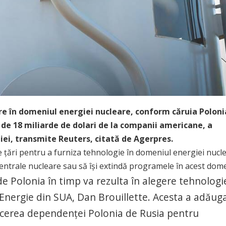
re în domeniul energiei nucleare, conform căruia Poloni
de 18 miliarde de dolari de la companii americane, a
ei, transmite Reuters, citată de Agerpres.
e ţări pentru a furniza tehnologie în domeniul energiei nucl
 centrale nucleare sau să îşi extindă programele în acest dom
 de Polonia în timp va rezulta în alegere tehnologi
 Energie din SUA, Dan Brouillette. Acesta a adăug
ucerea dependenţei Polonia de Rusia pentru