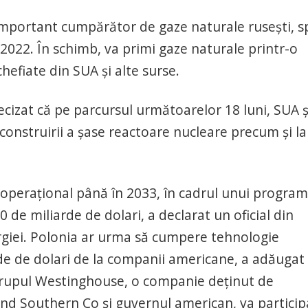
 important cumpărător de gaze naturale ruseşti, s
 2022. În schimb, va primi gaze naturale printr-o
hefiate din SUA şi alte surse.
cizat că pe parcursul următoarelor 18 luni, SUA ş
construirii a şase reactoare nucleare precum şi la
operaţional până în 2033, în cadrul unui program
 de miliarde de dolari, a declarat un oficial din
giei. Polonia ar urma să cumpere tehnologie
rde de dolari de la companii americane, a adăugat
 grupul Westinghouse, o companie deţinut de
d Southern Co şi guvernul american, va particip