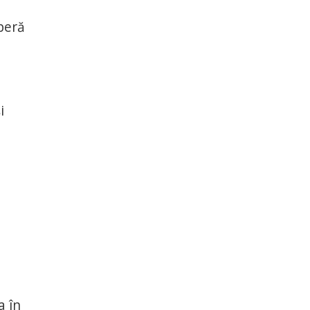
peră
i
a în