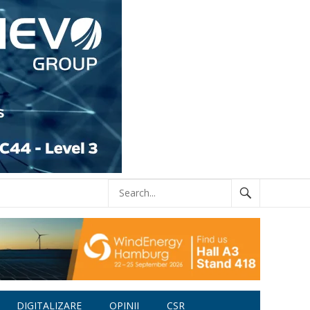
DIGITALIZARE
OPINII
CSR