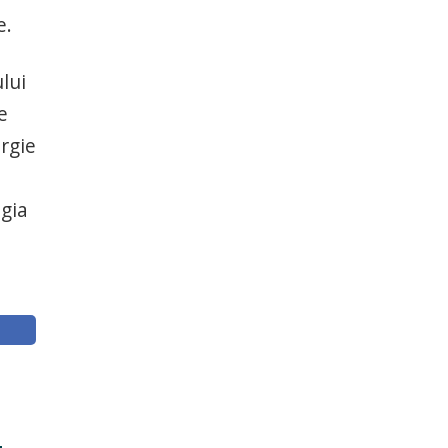
e.
lui
e
rgie
ogia