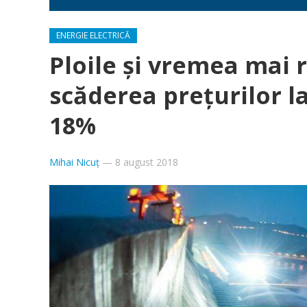
ENERGIE ELECTRICĂ
Ploile şi vremea mai r
scăderea preţurilor l
18%
Mihai Nicuț
—
8 august 2018