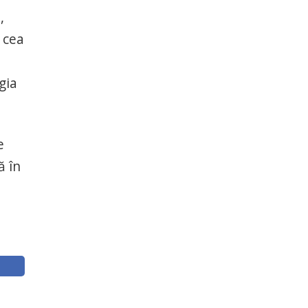
,
 cea
gia
e
ă în