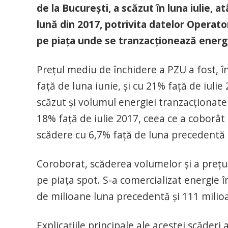
de la Bucureşti, a scăzut în luna iulie, 
lună din 2017, potrivita datelor Operato
pe piaţa unde se tranzacţionează energ
Preţul mediu de închidere a PZU a fost, î
faţă de luna iunie, şi cu 21% faţă de iul
scăzut şi volumul energiei tranzacţionate 
18% faţă de iulie 2017, ceea ce a coborâ
scădere cu 6,7% faţă de luna precedentă 
Coroborat, scăderea volumelor şi a preţur
pe piaţa spot. S-a comercializat energie 
de milioane luna precedentă şi 111 milioa
Explicaţiile principale ale acestei scăderi 