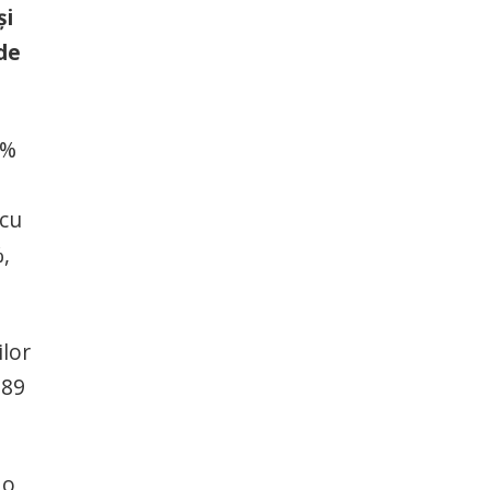
şi
 de
8%
 cu
,
ilor
 89
 o