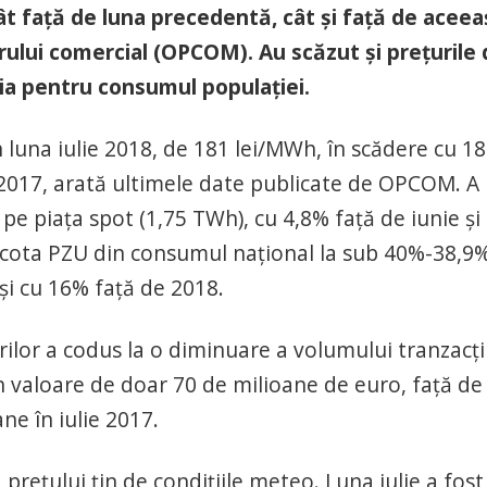
atât faţă de luna precedentă, cât şi faţă de aceea
rului comercial (OPCOM). Au scăzut şi preţurile
ia pentru consumul populaţiei.
n luna iulie 2018, de 181 lei/MWh, în scădere cu 1
ie 2017, arată ultimele date publicate de OPCOM. A
pe piaţa spot (1,75 TWh), cu 4,8% faţă de iunie şi
t cota PZU din consumul naţional la sub 40%-38,9%
şi cu 16% faţă de 2018.
ilor a codus la o diminuare a volumului tranzacţi
în valoare de doar 70 de milioane de euro, faţă de
ne în iulie 2017.
a preţului ţin de condiţiile meteo. Luna iulie a fost