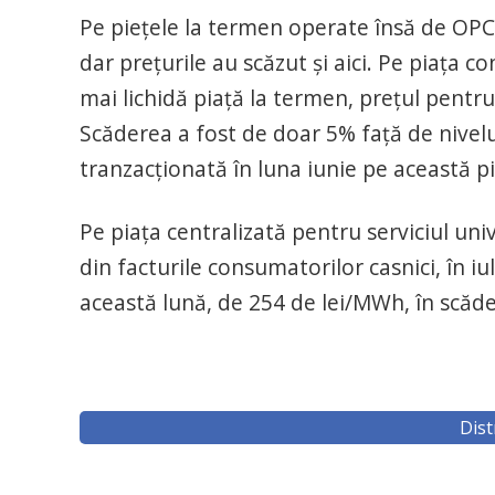
Pe pieţele la termen operate însă de OPC
dar preţurile au scăzut şi aici. Pe piaţa 
mai lichidă piaţă la termen, preţul pentru 
Scăderea a fost de doar 5% faţă de nivel
tranzacţionată în luna iunie pe această pi
Pe piaţa centralizată pentru serviciul uni
din facturile consumatorilor casnici, în i
această lună, de 254 de lei/MWh, în scăde
Dist