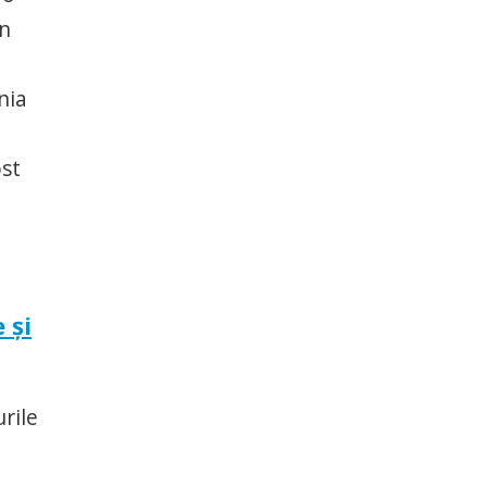
în
nia
ost
 şi
rile