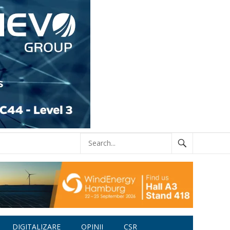
DIGITALIZARE
OPINII
CSR