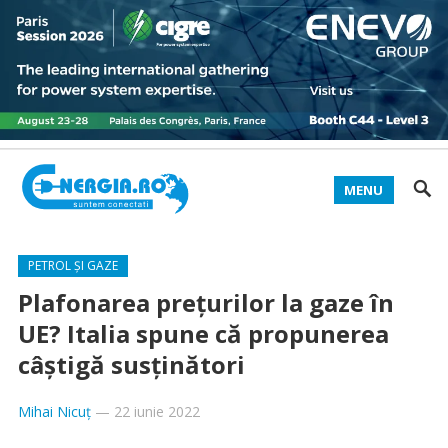
MENU
PETROL ȘI GAZE
Plafonarea prețurilor la gaze în
UE? Italia spune că propunerea
câștigă susținători
Mihai Nicuț
—
22 iunie 2022