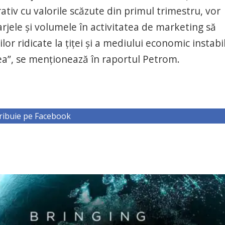
iv cu valorile scăzute din primul trimestru, vor
ele şi volumele în activitatea de marketing să
r ridicate la ţiţei şi a mediului economic instabil
ea”, se menţionează în raportul Petrom.
ribuie pe Facebook