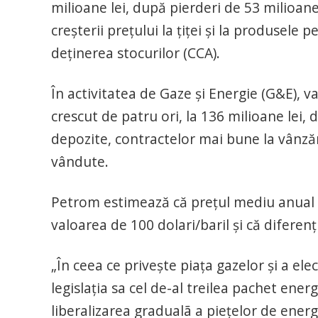
milioane lei, după pierderi de 53 milioane 
creşterii preţului la ţiţei şi la produsele 
deţinerea stocurilor (CCA).
În activitatea de Gaze şi Energie (G&E), 
crescut de patru ori, la 136 milioane lei,
depozite, contractelor mai bune la vânză
vândute.
Petrom estimează că preţul mediu anual a
valoarea de 100 dolari/baril şi că diferenţ
„În ceea ce priveşte piaţa gazelor şi a el
legislaţia sa cel de-al treilea pachet ener
liberalizarea gradualã a pieţelor de energi