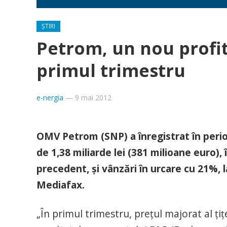
ȘTIRI
Petrom, un nou profit
primul trimestru
e-nergia
—
9 mai 2012
OMV Petrom (SNP) a înregistrat în perioa
de 1,38 miliarde lei (381 milioane euro),
precedent, şi vânzări în urcare cu 21%, la
Mediafax.
„În primul trimestru, preţul majorat al ţiţ