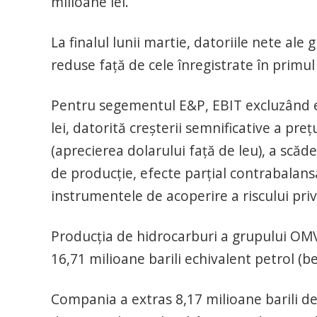
milioane lei.
La finalul lunii martie, datoriile nete ale
reduse faţă de cele înregistrate în primul
Pentru segementul E&P, EBIT excluzând el
lei, datorită creşterii semnificative a preţu
(aprecierea dolarului faţă de leu), a scăder
de producţie, efecte parţial contrabalans
instrumentele de acoperire a riscului privi
Producţia de hidrocarburi a grupului OMV
16,71 milioane barili echivalent petrol (be
Compania a extras 8,17 milioane barili de