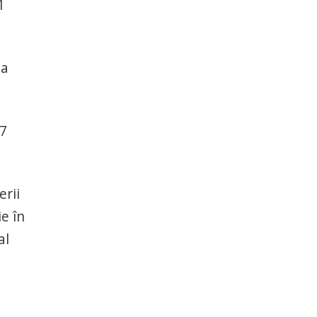
1
za
37
erii
e în
al