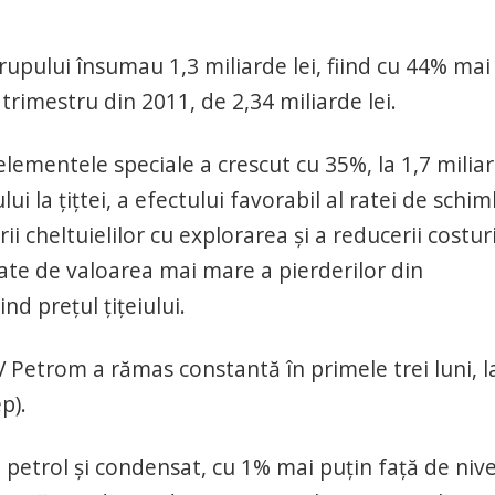
 grupului însumau 1,3 miliarde lei, fiind cu 44% mai
 trimestru din 2011, de 2,34 miliarde lei.
ementele speciale a crescut cu 35%, la 1,7 milia
lui la ţiţtei, a efectului favorabil al ratei de schi
ii cheltuielilor cu explorarea şi a reducerii costur
ate de valoarea mai mare a pierderilor din
nd preţul ţiţeiului.
 Petrom a rămas constantă în primele trei luni, l
p).
 petrol şi condensat, cu 1% mai puţin faţă de nive