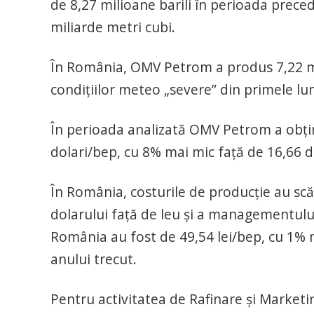
de 8,27 milioane barili în perioada prece
miliarde metri cubi.
În România, OMV Petrom a produs 7,22 mili
condiţiilor meteo „severe” din primele lun
În perioada analizată OMV Petrom a obţinu
dolari/bep, cu 8% mai mic faţă de 16,66 d
În România, costurile de producţie au scă
dolarului faţă de leu şi a managementului 
România au fost de 49,54 lei/bep, cu 1% m
anului trecut.
Pentru activitatea de Rafinare şi Marketi