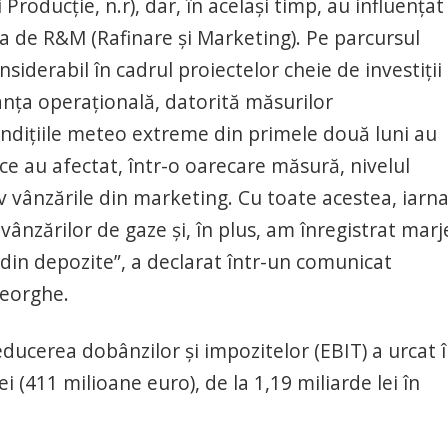
roducţie, n.r), dar, în acelaşi timp, au influenţat
ea de R&M (Rafinare şi Marketing). Pe parcursul
iderabil în cadrul proiectelor cheie de investiţii 
ţa operaţională, datorită măsurilor
ondiţiile meteo extreme din primele două luni au
ce au afectat, într-o oarecare măsură, nivelul
iv vânzările din marketing. Cu toate acestea, iarn
ânzărilor de gaze şi, în plus, am înregistrat marj
 din depozite”, a declarat într-un comunicat
heorghe.
educerea dobânzilor şi impozitelor (EBIT) a urcat 
ei (411 milioane euro), de la 1,19 miliarde lei în