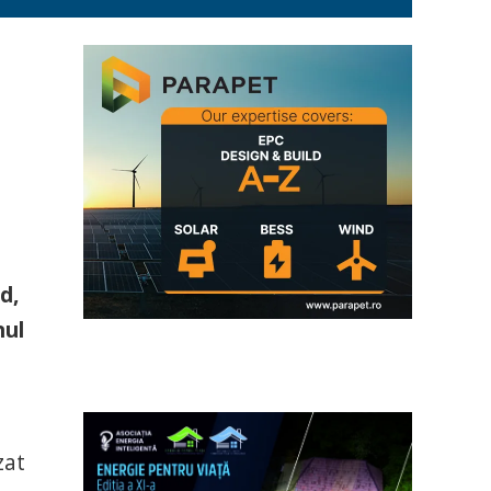
d,
nul
zat