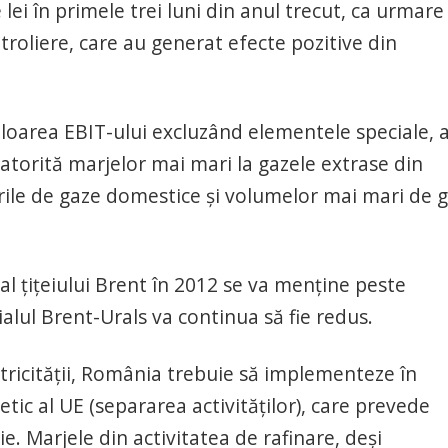
lei în primele trei luni din anul trecut, ca urmare
petroliere, care au generat efecte pozitive din
valoarea EBIT-ului excluzând elementele speciale, 
 datorită marjelor mai mari la gazele extrase din
rile de gaze domestice şi volumelor mai mari de 
l ţiţeiului Brent în 2012 se va menţine peste
ialul Brent-Urals va continua să fie redus.
ectricităţii, România trebuie să implementeze în
getic al UE (separarea activităţilor), care prevede
e. Marjele din activitatea de rafinare, deşi