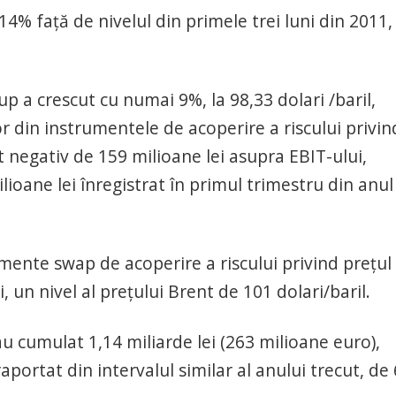
 14% faţă de nivelul din primele trei luni din 2011, 
rup a crescut cu numai 9%, la 98,33 dolari /baril,
r din instrumentele de acoperire a riscului privin
t negativ de 159 milioane lei asupra EBIT-ului,
ioane lei înregistrat în primul trimestru din anul
mente swap de acoperire a riscului privind preţul
zi, un nivel al preţului Brent de 101 dolari/baril.
au cumulat 1,14 miliarde lei (263 milioane euro),
portat din intervalul similar al anului trecut, de