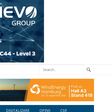
DIGITALIZARE
OPINII
CSR