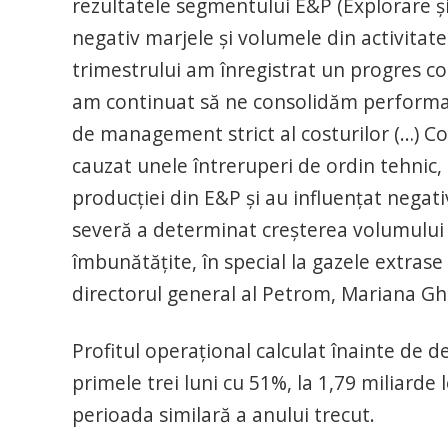
rezultatele segmentului E&P (Explorare şi P
negativ marjele şi volumele din activitat
trimestrului am înregistrat un progres cons
am continuat să ne consolidăm performan
de management strict al costurilor (…) C
cauzat unele întreruperi de ordin tehnic, 
producţiei din E&P şi au influenţat negat
severă a determinat creşterea volumului v
îmbunătăţite, în special la gazele extrase
directorul general al Petrom, Mariana G
Profitul operaţional calculat înainte de d
primele trei luni cu 51%, la 1,79 miliarde l
perioada similară a anului trecut.