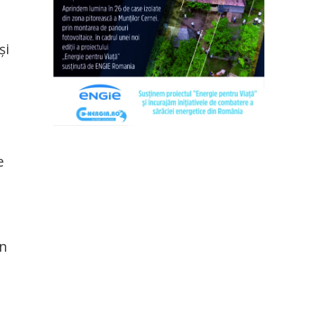
şi
a
e
în