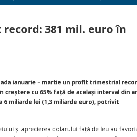
 record: 381 mil. euro în
da ianuarie – martie un profit trimestrial recor
 în creştere cu 65% faţă de acelaşi interval din a
 6 miliarde lei (1,3 miliarde euro), potrivit
eiului şi aprecierea dolarului faţă de leu au favori