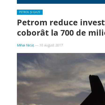
PETROL ȘI GAZE
Petrom reduce investi
coborât la 700 de mil
Mihai Nicuț
—
10 august 2017