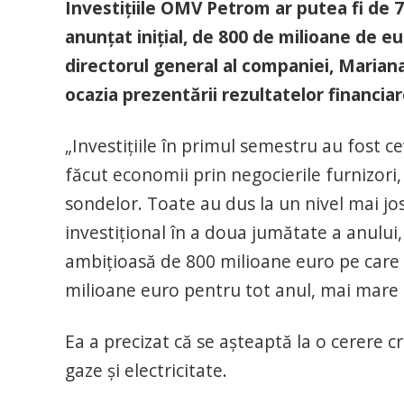
Investiţiile OMV Petrom ar putea fi de 7
anunţat iniţial, de 800 de milioane de eur
directorul general al companiei, Marian
ocazia prezentării rezultatelor financiar
„Investiţiile în primul semestru au fost c
făcut economii prin negocierile furnizori, 
sondelor. Toate au dus la un nivel mai j
investiţional în a doua jumătate a anului
ambiţioasă de 800 milioane euro pe care a
milioane euro pentru tot anul, mai mare 
Ea a precizat că se aşteaptă la o cerere 
gaze şi electricitate.