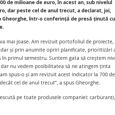
00 de milioane de euro, în acest an, sub nivelul
o, dar peste cel de anul trecut, a declarat, joi,
a Gheorghe, într-o conferinţă de presă ţinută c
e.
eva mai joase. Am revizuit portofoliul de proiecte
dar şi prin anumite opriri planificate, prioritizări 
os în primul semestru. Suntem gata să creştem niv
, dar nu vedem posibilitatea să ne atingem ţinta
m spus-o şi am revizuit acest indicator la 700 de
decât cel de anul trecut”, a spus Gheorghe.
crescută pe toate produsele companiei: carburanţi