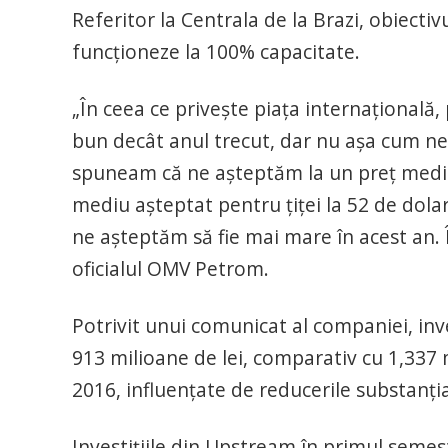
Referitor la Centrala de la Brazi, obiect
funcţioneze la 100% capacitate.
„În ceea ce priveşte piaţa internaţională, 
bun decât anul trecut, dar nu aşa cum ne-
spuneam că ne aşteptăm la un preţ mediu 
mediu aşteptat pentru ţiţei la 52 de dolar
ne aşteptăm să fie mai mare în acest an. 
oficialul OMV Petrom.
Potrivit unui comunicat al companiei, inves
913 milioane de lei, comparativ cu 1,337 m
2016, influenţate de reducerile substanţi
Investiţiile din Upstream în primul semes