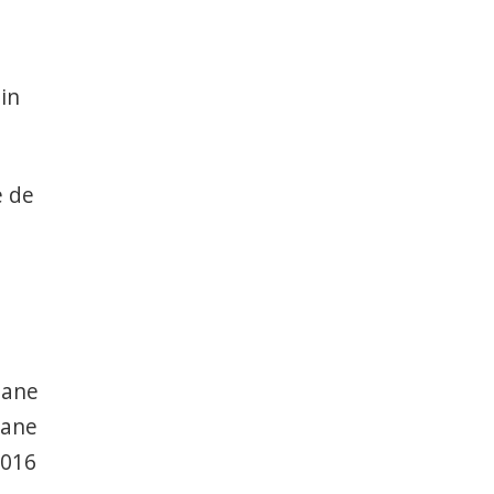
din
e de
oane
oane
2016