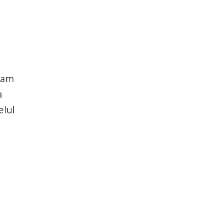
u
, am
a
elul
,