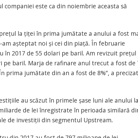
ivul companiei este ca din noiembrie aceasta să
preţul la ţiţei în prima jumătate a anului a fost m
am aşteptat noi şi cei din piaţă. În februarie
în 2017 de 55 dolari pe baril. Am revizuit preţul
i pe baril. Marja de rafinare anul trecut a fost de
În prima jumătate din an a fost de 8%”, a preciza
tiţiile au scăzut în primele şase luni ale anului l
iliarde de lei înregistrate în perioada similară di
ale de investiţii din segmentul Upstream.
tru din 2017 au fost de 797 milioane de lei,