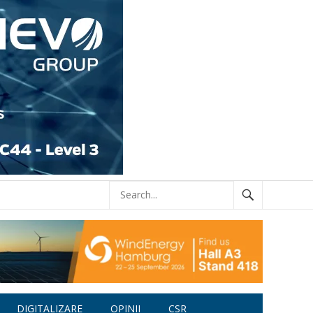
DIGITALIZARE
OPINII
CSR