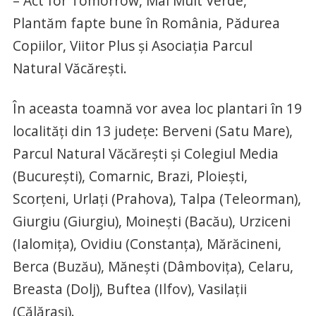
– Act for Tomorrow, Mai Mult Verde,
Plantăm fapte bune în România, Pădurea
Copiilor, Viitor Plus și Asociația Parcul
Natural Văcărești.
În aceasta toamnă vor avea loc plantari în 19
localități din 13 județe: Berveni (Satu Mare),
Parcul Natural Văcărești și Colegiul Media
(București), Comarnic, Brazi, Ploiești,
Scorțeni, Urlați (Prahova), Talpa (Teleorman),
Giurgiu (Giurgiu), Moinești (Bacău), Urziceni
(Ialomița), Ovidiu (Constanța), Mărăcineni,
Berca (Buzău), Mănești (Dâmbovița), Celaru,
Breasta (Dolj), Buftea (Ilfov), Vasilații
(Călărași).