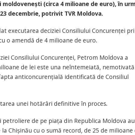
i moldovenești (circa 4 milioane de euro), în ur
in 23 decembrie, potrivit TVR Moldova.
at executarea deciziei Consiliului Concurenței pr
cu o amendă de 4 milioane de euro.
iziei Consiliului Concurenței, Petrom Moldova a
ilioane de lei este una neîntemeiată, nemotivată 
fapta anticoncurențială identificată de Consiliul
rea unei hotărâri definitive în proces.
i petroliere de pe piața din Republica Moldova au
 la Chișinău cu o sumă record, de 25 de milioane