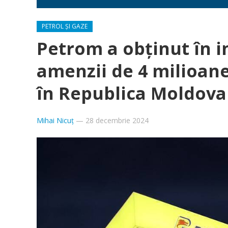
PETROL ȘI GAZE
Petrom a obținut în 
amenzii de 4 milioane
în Republica Moldova
Mihai Nicuț
—
28 decembrie 2024