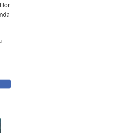
ilor
enda
u