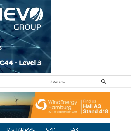
DIGITALIZARE
OPINII
CSR