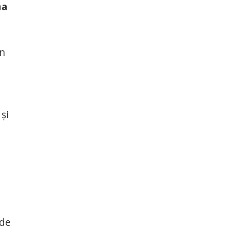
ma
in
și
 de