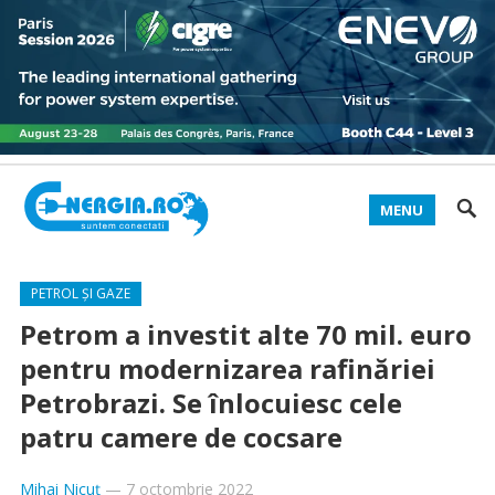
MENU
PETROL ȘI GAZE
Petrom a investit alte 70 mil. euro
pentru modernizarea rafinăriei
Petrobrazi. Se înlocuiesc cele
patru camere de cocsare
Mihai Nicuț
—
7 octombrie 2022