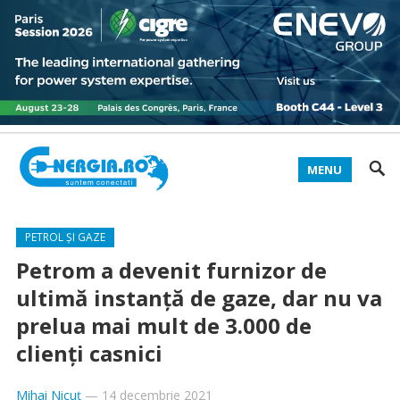
MENU
PETROL ȘI GAZE
Petrom a devenit furnizor de
ultimă instanță de gaze, dar nu va
prelua mai mult de 3.000 de
clienți casnici
Mihai Nicuț
—
14 decembrie 2021