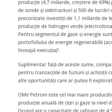
producție (4,7 miliarde, creștere de 69%
de sonde și sidetrackuri și 500 de lucrări
preconizate investiții de 1,1 miliarde de 
producție de hidrogen verde (electrolizo
Pentru segmentul de gaze și energie sunt
portofoliului de energie regenerabilă (ac
înceapă execuția)”.
Suplimentar față de aceste sume, compania
pentru tranzacțiile de fuziuni și achiziții
alte oportunități care ar putea fi explor
OMV Petrom este cel mai mare producător
producție anuală de țiței și gaze la nivel
Grupul are o capacitate de rafinare de 4,