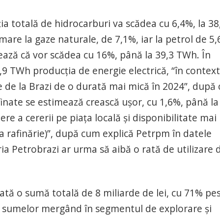
a totală de hidrocarburi va scădea cu 6,4%, la 38
 mare la gaze naturale, de 7,1%, iar la petrol de 5,
ează că vor scădea cu 16%, până la 39,3 TWh. În
,9 TWh producția de energie electrică, “în context
rice de la Brazi de o durată mai mică în 2024”, după
inate se estimează crească ușor, cu 1,6%, până la
ere a cererii pe piața locală și disponibilitate mai
a a rafinărie)”, după cum explică Petrpm în datele
a Petrobrazi ar urma să aibă o rată de utilizare 
etată o sumă totală de 8 miliarde de lei, cu 71% pe
a sumelor mergând în segmentul de explorare și