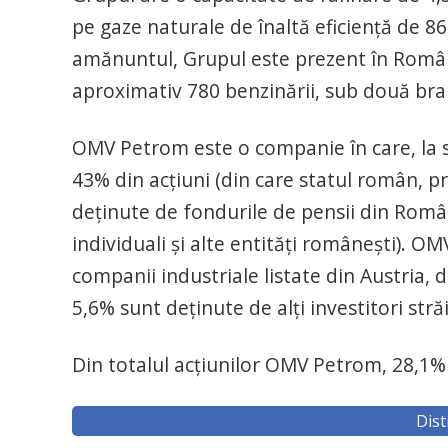
pe gaze naturale de înaltă eficiență de 8
amănuntul, Grupul este prezent în România
aproximativ 780 benzinării, sub două br
OMV Petrom este o companie în care, la sf
43% din acțiuni (din care statul român, pr
deținute de fondurile de pensii din Româ
individuali și alte entități românești). O
companii industriale listate din Austria, 
5,6% sunt deținute de alți investitori străi
Din totalul acțiunilor OMV Petrom, 28,1% 
Dist