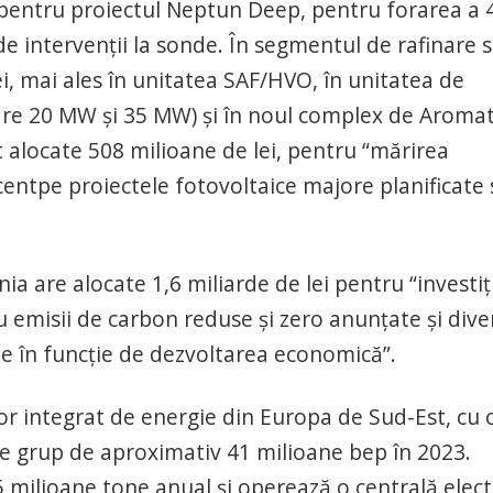
) pentru proiectul Neptun Deep, pentru forarea a 
 de intervenții la sonde. În segmentul de rafinare 
lei, mai ales în unitatea SAF/HVO, în unitatea de
are 20 MW și 35 MW) și în noul complex de Aromat
 alocate 508 milioane de lei, pentru “mărirea
centpe proiectele fotovoltaice majore planificate 
 are alocate 1,6 miliarde de lei pentru “investiți
 cu emisii de carbon reduse și zero anunțate și dive
ate în funcție de dezvoltarea economică”.
 integrat de energie din Europa de Sud-Est, cu 
 de grup de aproximativ 41 milioane bep în 2023.
5 milioane tone anual și operează o centrală elect