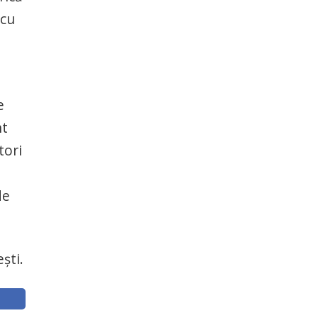
 cu
e
nt
tori
de
ști.