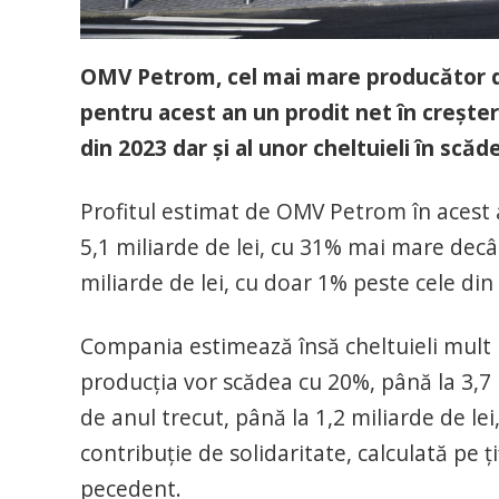
OMV Petrom, cel mai mare producător de
pentru acest an un prodit net în crește
din 2023 dar și al unor cheltuieli în scăd
Profitul estimat de OMV Petrom în acest an
5,1 miliarde de lei, cu 31% mai mare decâ
miliarde de lei, cu doar 1% peste cele din
Compania estimează însă cheltuieli mult ma
producția vor scădea cu 20%, până la 3,7 m
de anul trecut, până la 1,2 miliarde de le
contribuție de solidaritate, calculată pe ți
pecedent.