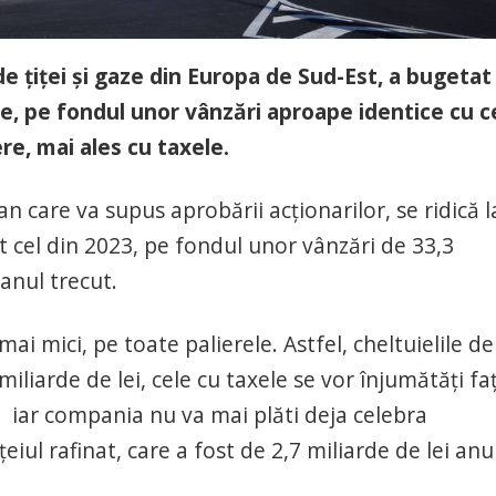
 țiței și gaze din Europa de Sud-Est, a bugetat
re, pe fondul unor vânzări aproape identice cu c
ere, mai ales cu taxele.
 care va supus aprobării acționarilor, se ridică l
t cel din 2023, pe fondul unor vânzări de 33,3
 anul trecut.
i mici, pe toate palierele. Astfel, cheltuielile de
iliarde de lei, cele cu taxele se vor înjumătăți fa
i, iar compania nu va mai plăti deja celebra
țeiul rafinat, care a fost de 2,7 miliarde de lei anu