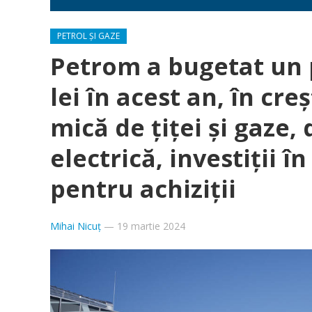
PETROL ȘI GAZE
Petrom a bugetat un p
lei în acest an, în cr
mică de țiței și gaze
electrică, investiții î
pentru achiziții
Mihai Nicuț
—
19 martie 2024