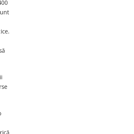
400
sunt
ice.
să
i
rse
o
rică