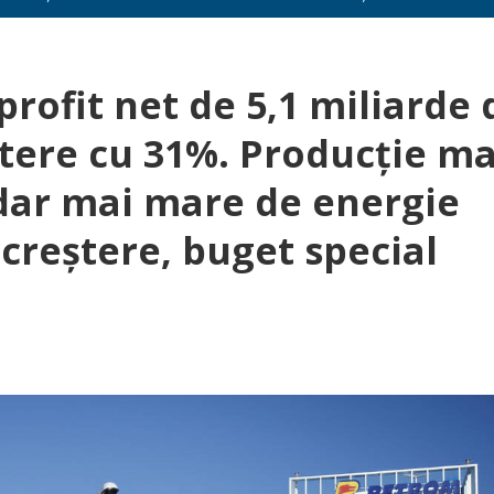
rofit net de 5,1 miliarde 
eștere cu 31%. Producție ma
, dar mai mare de energie
n creștere, buget special