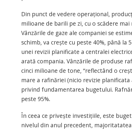
Din punct de vedere operațional, producți
milioane de barili pe zi, cu o scădere mai
Vânzările de gaze ale companiei se estim
schimb, va crește cu peste 40%, până la 5
unei revizii planificate a centralei elect
arată compania. Vânzările de produse raf
cinci milioane de tone, “reflectând o creșt
mare a rafinăriei (nicio revizie planificat
privind fundamentarea bugetului. Rafnări
peste 95%.
În ceea ce privește investițiile, este bug
nivelul din anul precedent, majoritatate