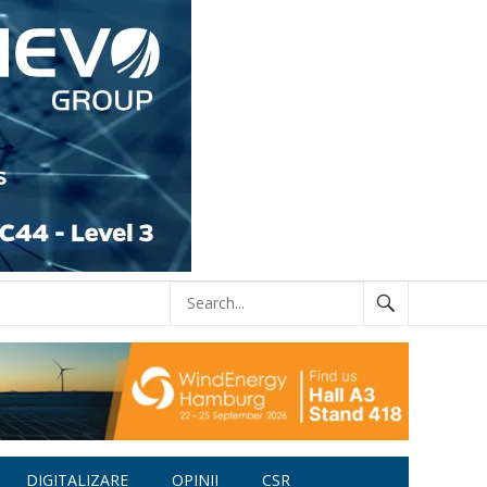
DIGITALIZARE
OPINII
CSR