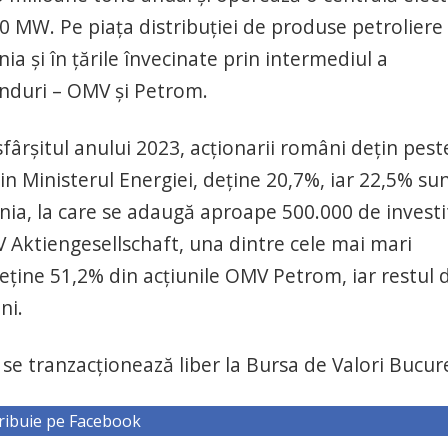
60 MW. Pe piața distribuției de produse petroliere
 și în țările învecinate prin intermediul a
anduri – OMV și Petrom.
ârșitul anului 2023, acționarii români dețin pest
in Ministerul Energiei, deține 20,7%, iar 22,5% su
nia, la care se adaugă aproape 500.000 de investi
MV Aktiengesellschaft, una dintre cele mai mari
deține 51,2% din acțiunile OMV Petrom, iar restul 
ni.
se tranzacționează liber la Bursa de Valori Bucure
ribuie pe Facebook