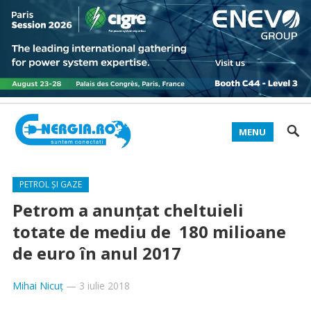
MENU
PETROL ȘI GAZE
Petrom a anunţat cheltuieli
totate de mediu de 180 milioane
de euro în anul 2017
Mihai Nicuț
—
3 iulie 2018