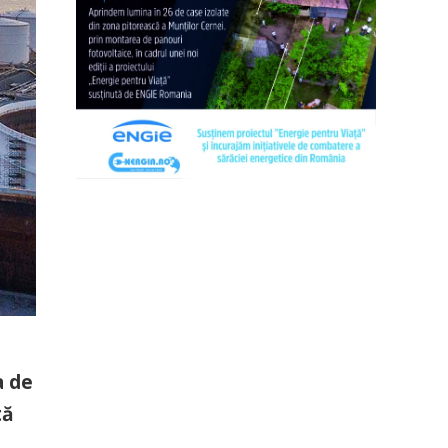
a de
tă