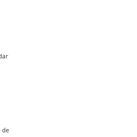
dar
e de