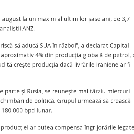
n august la un maxim al ultimilor șase ani, de 3,7
analiștii ANZ.
riscă să aducă SUA în război”, a declarat Capital
 aproximativ 4% din producția globală de petrol, 
ită crește producția dacă livrările iraniene ar fi
e parte și Rusia, se reunește mai târziu miercuri
 schimbări de politică. Grupul urmează să crească
 180.000 bpd lunar.
e producției ar putea compensa îngrijorările legat