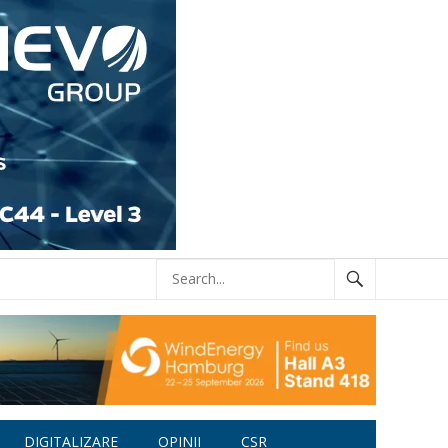
DIGITALIZARE
OPINII
CSR