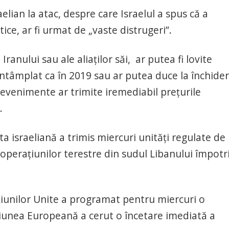
elian la atac, despre care Israelul a spus că a
ice, ar fi urmat de „vaste distrugeri”.
ranului sau ale aliaților săi, ar putea fi lovite
 întâmplat ca în 2019 sau ar putea duce la închide
evenimente ar trimite iremediabil prețurile
.
ta israeliană a trimis miercuri unități regulate de
 operațiunilor terestre din sudul Libanului împotr
ațiunilor Unite a programat pentru miercuri o
niunea Europeană a cerut o încetare imediată a