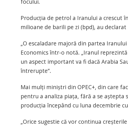
focului.
Producția de petrol a Iranului a crescut î
milioane de barili pe zi (bpd), au declarat 
„O escaladare majoră din partea Iranului 
Economics într-o notă. „Iranul reprezintă
un aspect important va fi dacă Arabia Saud
întrerupte”.
Mai mulți miniștri din OPEC+, din care fac
pentru a analiza piața, fără a se aștepta
producția începând cu luna decembrie cu
„Orice sugestie că vor continua creșteril