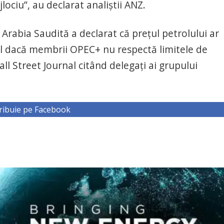
jlociu”, au declarat analiștii ANZ.
 Arabia Saudită a declarat că prețul petrolului ar
il dacă membrii OPEC+ nu respectă limitele de
ll Street Journal citând delegați ai grupului
ribuie pe Facebook