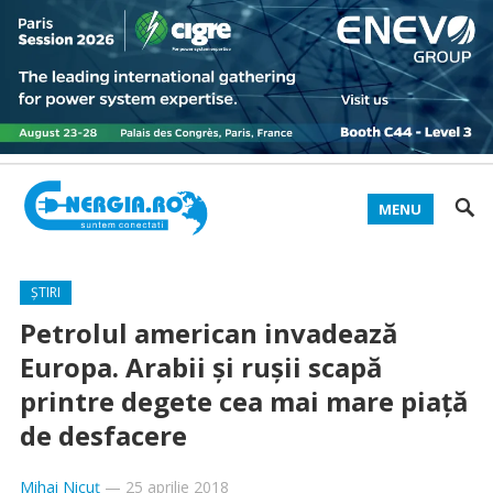
MENU
ȘTIRI
Petrolul american invadează
Europa. Arabii şi ruşii scapă
printre degete cea mai mare piaţă
de desfacere
Mihai Nicuț
—
25 aprilie 2018