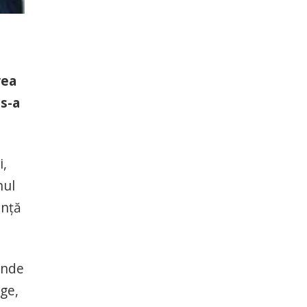
rea
 s-a
i,
nul
enţă
inde
age,