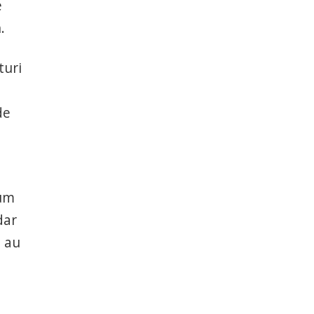
e
.
turi
de
cum
dar
e au