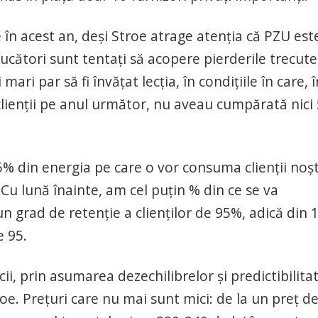
 în acest an, deşi Stroe atrage atenţia că PZU est
i jucători sunt tentaţi să acopere pierderile trecute
 mari par să fi învăţat lecţia, în condiţiile în care, î
lienţii pe anul următor, nu aveau cumpărată nici
% din energia pe care o vor consuma clienţii noşt
u lună înainte, am cel puţin % din ce se va
n grad de retenţie a clienţilor de 95%, adică din 
e 95.
cii, prin asumarea dezechilibrelor şi predictibilita
e. Preţuri care nu mai sunt mici: de la un preţ d