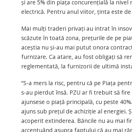
şi are 5% din piaţa concurenţială la nivel
electrică. Pentru anul viitor, ţinta este d
Mai mulţi traderi privaţi au intrat în inso
scăzute în toată zona, preţurile de pe piaţ
aceştia nu şi-au mai putut onora contracte
furnizare. Ca atare, au fost obligaţi să ren
reglementată, la furnizorii de ultimă inst
“S-a mers la risc, pentru că pe Piaţa pen
s-au pierdut însă. PZU ar fi trebuit să fi
ajunsese o piaţă principală, cu peste 40
ajuns sub preţul de achiziţie al energiei. 
acoperit extinderea. Băncile nu au mai fi
accentuând asupra faptului că au mai răma