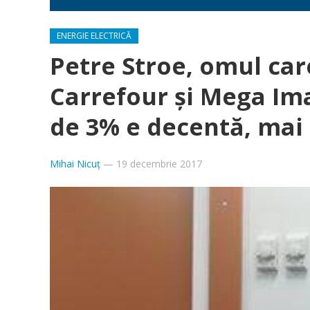
ENERGIE ELECTRICĂ
Petre Stroe, omul car
Carrefour şi Mega Ima
de 3% e decentă, mai 
Mihai Nicuț
—
19 decembrie 2017