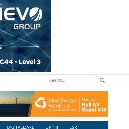
DIGITALIZARE
OPINII
CSR