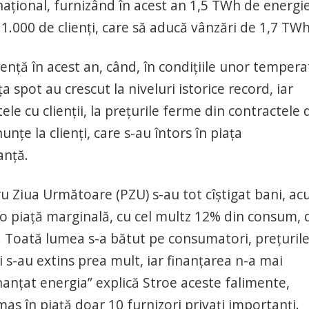
 naţional, furnizând în acest an 1,5 TWh de energi
e 1.000 de clienţi, care să aducă vânzări de 1,7 TWh
venţă în acest an, când, în condiţiile unor tempera
a spot au crescut la niveluri istorice record, iar
le cu clienţii, la preţurile ferme din contractele 
unţe la clienţi, care s-au întors în piaţa
anţă.
tru Ziua Următoare (PZU) s-au tot cîştigat bani, a
re o piaţă marginală, cu cel multz 12% din consum, 
%. Toată lumea s-a bătut pe consumatori, preţuril
Şi s-au extins prea mult, iar finanţarea n-a mai
nanţat energia” explică Stroe aceste falimente,
s în piaţă doar 10 furnizori privaţi importanţi.