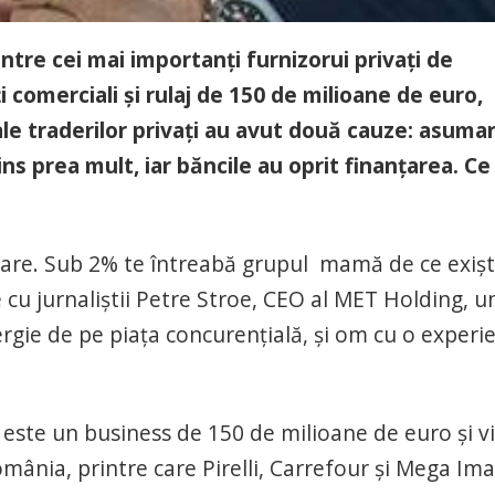
ntre cei mai importanţi furnizorui privaţi de
i comerciali şi rulaj de 150 de milioane de euro,
ale traderilor privaţi au avut două cauze: asuma
ins prea mult, iar băncile au oprit finanţarea. Ce
zare. Sub 2% te întreabă grupul mamă de ce exişt
re cu jurnaliştii Petre Stroe, CEO al MET Holding, u
ergie de pe piaţa concurenţială, şi om cu o experi
 este un business de 150 de milioane de euro şi v
omânia, printre care Pirelli, Carrefour şi Mega Im