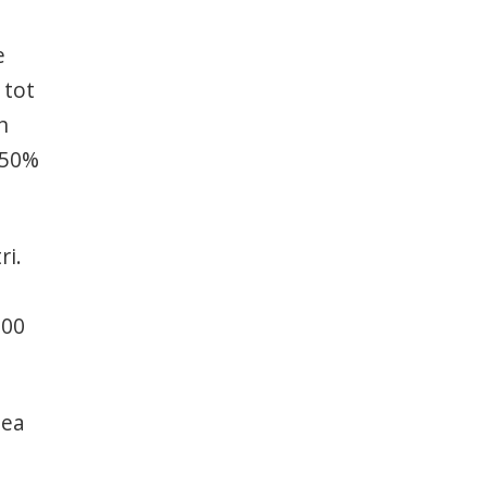
e
 tot
n
 50%
ri.
100
tea
e