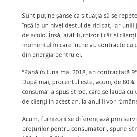
Sunt puţine şanse ca situaţia să se repete
încă la un nivel destul de ridicat, iar unii
de acolo. Însă, atât furnizorii cât şi clienţii
momentul în care încheiau contracte cu c
din energia pentru ei.
“Până în luna mai 2018, an contractată 95
După mai, procentul este, acum, de 80%. C
consuma” a spus Stroe, care se laudă cu u
de clienţi în acest an, la anul îi vor rămân
Acum, furnizorii se diferenţiază prin servi
preţurilor pentru consumatori, spune Stro