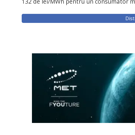
132 de lei/MWh pentru un consumator mare,
Dist