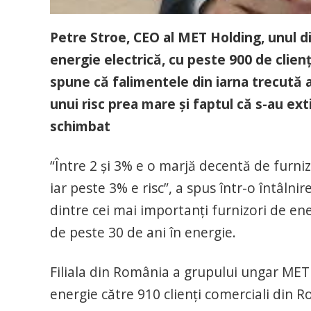
Petre Stroe, CEO al MET Holding, unul di
energie electrică, cu peste 900 de clienţ
spune că falimentele din iarna trecută 
unui risc prea mare şi faptul că s-au ext
schimbat
“Între 2 şi 3% e o marjă decentă de furni
iar peste 3% e risc”, a spus într-o întâlni
dintre cei mai importanţi furnizori de en
de peste 30 de ani în energie.
Filiala din România a grupului ungar MET
energie către 910 clienţi comerciali din R