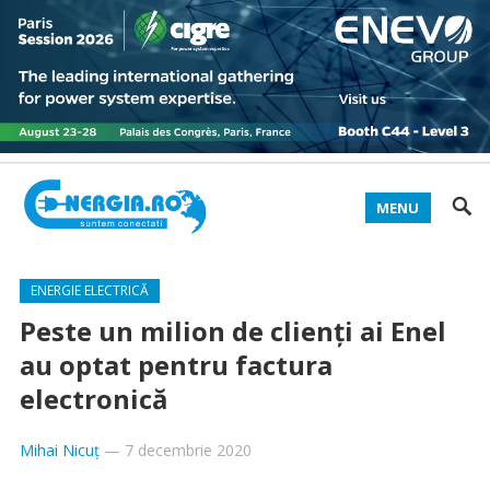
MENU
ENERGIE ELECTRICĂ
Peste un milion de clienţi ai Enel
au optat pentru factura
electronică
Mihai Nicuț
—
7 decembrie 2020